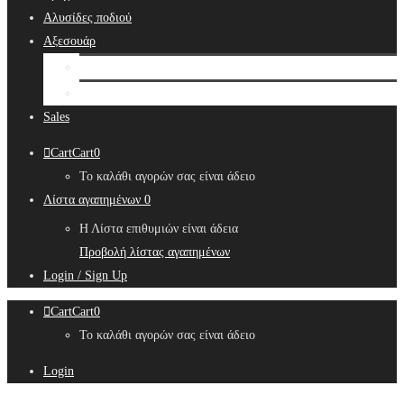
Αλυσίδες ποδιού
Αξεσουάρ
Bridal Hair Accessories
Μπιζουτιέρες
Sales
Cart
Cart
0
Το καλάθι αγορών σας είναι άδειο
Λίστα αγαπημένων
0
Η Λίστα επιθυμιών είναι άδεια
Προβολή λίστας αγαπημένων
Login / Sign Up
Cart
Cart
0
Το καλάθι αγορών σας είναι άδειο
Login