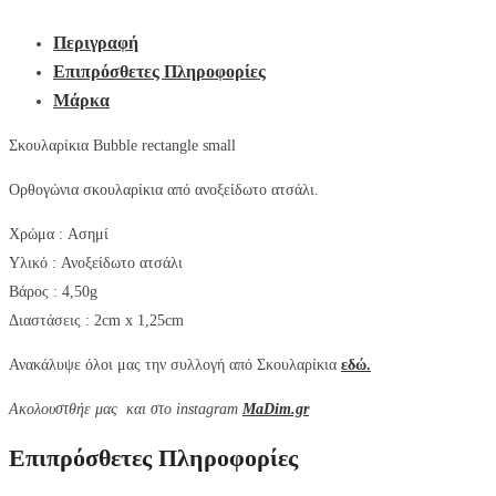
Περιγραφή
Επιπρόσθετες Πληροφορίες
Μάρκα
Σκουλαρίκια Bubble rectangle small
Ορθογώνια σκουλαρίκια από ανοξείδωτο ατσάλι.
Χρώμα :
Ασημί
Υλικό :
Ανοξείδωτο ατσάλι
Βάρος : 4,50g
Διαστάσεις : 2cm x 1,25cm
Ανακάλυψε όλοι μας την συλλογή από Σκουλαρίκια
εδώ.
Aκολουστθήε μας και στο instagram
MaDim.gr
Επιπρόσθετες Πληροφορίες