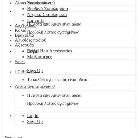
Λίστα αγαπημένων
Σκουλαρίκια
0
Βραδινά Σκουλαρίκια
Νυφικά Σκουλαρίκια
Ear cuffs
Η Λίστα επιθυμιών είναι άδεια
Δαχτυλίδια
Κολιέ
Προβολή λίστας αγαπημένων
Βραχιόλια
Αλυσίδες ποδιού
Αξεσουάρ
Bridal Hair Accessories
Login
Μπιζουτιέρες
Sales
Sign Up
Cart
Cart
0
Το καλάθι αγορών σας είναι άδειο
Λίστα αγαπημένων
0
Η Λίστα επιθυμιών είναι άδεια
Προβολή λίστας αγαπημένων
Login
Sign Up