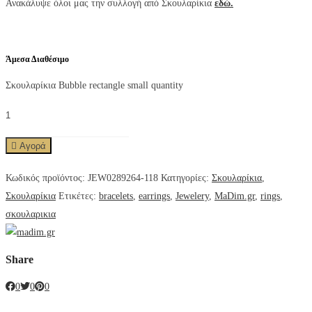
Ανακάλυψε όλοι μας την συλλογή από Σκουλαρίκια
εδώ.
Άμεσα Διαθέσιμο
Σκουλαρίκια Bubble rectangle small quantity
Αγορά
Κωδικός προϊόντος:
JEW0289264-118
Κατηγορίες:
Σκουλαρίκια
,
Σκουλαρίκια
Ετικέτες:
bracelets
,
earrings
,
Jewelery
,
MaDim.gr
,
rings
,
σκουλαρικια
Share
0
0
0