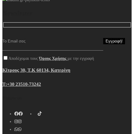
Newsletter
Αποδέχομαι τους
Όρους Χρήσης
με την εγγραφή
Κίτρους 30, Τ.Κ 60134, Κατερίνη
Τ:+30 23510-73242
Follow us