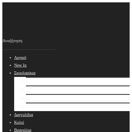
Αρχική
New In
Σκουλαρίκια
Σκουλαρίκια
Βραδινά Σκουλαρίκια
Νυφικά Σκουλαρίκια
Ear cuffs
Δαχτυλίδια
Κολιέ
Βραχιόλια