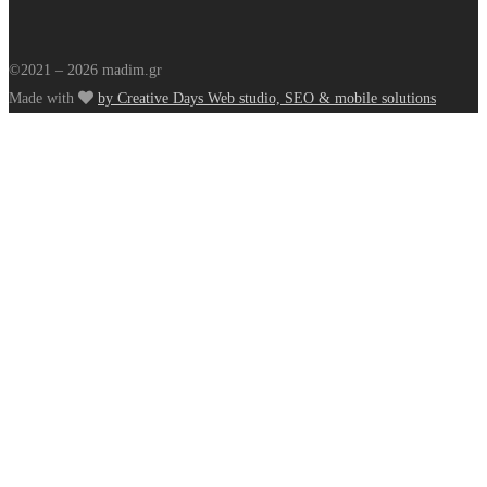
©2021 – 2026 madim.gr
Made with
by Creative Days Web studio, SEO & mobile solutions