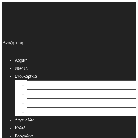
Αρχική
New In
Σκουλαρίκια
Σκουλαρίκια
Βραδινά Σκουλαρίκια
Νυφικά Σκουλαρίκια
Ear cuffs
Δαχτυλίδια
Κολιέ
Βραχιόλια