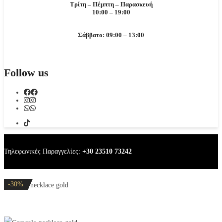
Τρίτη – Πέμπτη – Παρασκευή
10:00 – 19:00
Σάββατο: 09:00 – 13:00
Follow us
Τηλεφωνικές Παραγγελίες:
+30 23510 73242
-20%
-30%
-20%
-20%
-30%
Caracola necklace gold