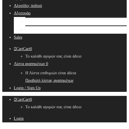
Αλυσίδες ποδιού
Αξεσουάρ
Bridal Hair Accessories
Μπιζουτιέρες
Sales
Cart
Cart
0
Το καλάθι αγορών σας είναι άδειο
Λίστα αγαπημένων
0
Η Λίστα επιθυμιών είναι άδεια
Προβολή λίστας αγαπημένων
Login / Sign Up
Cart
Cart
0
Το καλάθι αγορών σας είναι άδειο
Login