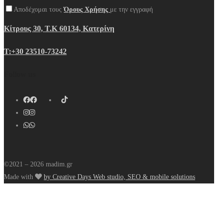
Αποδέχομαι τους
Όρους Χρήσης
με την εγγραφή
Κίτρους 30, Τ.Κ 60134, Κατερίνη
Τ:+30 23510-73242
Follow us
©2021 – 2026 madim.gr
Made with
by Creative Days Web studio, SEO & mobile solutions