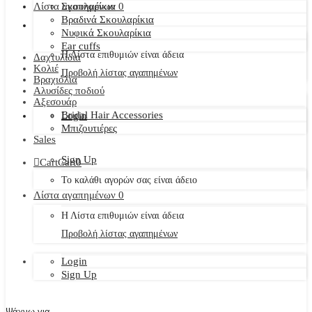
Λίστα αγαπημένων
Σκουλαρίκια
0
Βραδινά Σκουλαρίκια
Νυφικά Σκουλαρίκια
Ear cuffs
Η Λίστα επιθυμιών είναι άδεια
Δαχτυλίδια
Κολιέ
Προβολή λίστας αγαπημένων
Βραχιόλια
Αλυσίδες ποδιού
Αξεσουάρ
Bridal Hair Accessories
Login
Μπιζουτιέρες
Sales
Sign Up
Cart
Cart
0
Το καλάθι αγορών σας είναι άδειο
Λίστα αγαπημένων
0
Η Λίστα επιθυμιών είναι άδεια
Προβολή λίστας αγαπημένων
Login
Sign Up