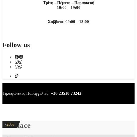
Τρίτη – Πέμπτη – Παρασκευή
10:00 – 19:00
Σάββατο: 09:00 – 13:00
Follow us
Τηλεφωνικές Παραγγελίες:
+30 23510 73242
necklace
-20%
-20%
-20%
-20%
-20%
-20%
-20%
-20%
-20%
-20%
-20%
-20%
-20%
-20%
-20%
-20%
-20%
-20%
-20%
-20%
-20%
-20%
-20%
-20%
-20%
-20%
-20%
-20%
-20%
-20%
-20%
-20%
-20%
-20%
-20%
-20%