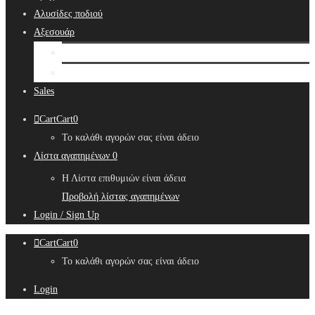
Αλυσίδες ποδιού
Αξεσουάρ
Bridal Hair Accessories
Μπιζουτιέρες
Sales
Cart
Cart
0
Το καλάθι αγορών σας είναι άδειο
Λίστα αγαπημένων
0
Η Λίστα επιθυμιών είναι άδεια
Προβολή λίστας αγαπημένων
Login / Sign Up
Cart
Cart
0
Το καλάθι αγορών σας είναι άδειο
Login