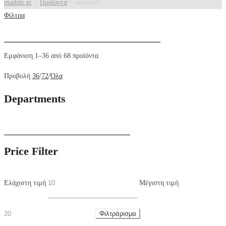
madim.gr
>
Προϊόντα
>
necklace
Φίλτρα
Eμφάνιση 1–36 από 68 προϊόντα
Προβολή
36
/
72
/
Όλα
Departments
Price Filter
Ελάχιστη τιμή
Μέγιστη τιμή
Φιλτράρισμα