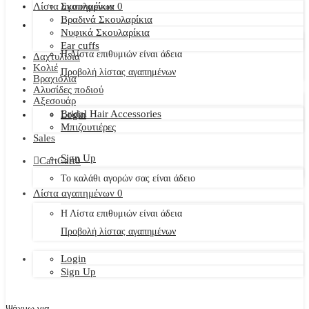
Λίστα αγαπημένων
Σκουλαρίκια
0
Βραδινά Σκουλαρίκια
Νυφικά Σκουλαρίκια
Ear cuffs
Η Λίστα επιθυμιών είναι άδεια
Δαχτυλίδια
Κολιέ
Προβολή λίστας αγαπημένων
Βραχιόλια
Αλυσίδες ποδιού
Αξεσουάρ
Bridal Hair Accessories
Login
Μπιζουτιέρες
Sales
Sign Up
Cart
Cart
0
Το καλάθι αγορών σας είναι άδειο
Λίστα αγαπημένων
0
Η Λίστα επιθυμιών είναι άδεια
Προβολή λίστας αγαπημένων
Login
Sign Up