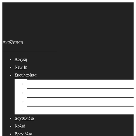
Αρχική
New In
Σκουλαρίκια
Σκουλαρίκια
Βραδινά Σκουλαρίκια
Νυφικά Σκουλαρίκια
Ear cuffs
Δαχτυλίδια
Κολιέ
Βραχιόλια