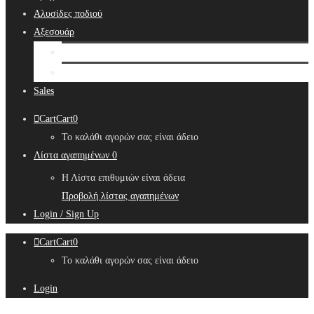
Αλυσίδες ποδιού
Αξεσουάρ
Bridal Hair Accessories
Μπιζουτιέρες
Sales
Cart
Cart
0
Το καλάθι αγορών σας είναι άδειο
Λίστα αγαπημένων
0
Η Λίστα επιθυμιών είναι άδεια
Προβολή λίστας αγαπημένων
Login / Sign Up
Cart
Cart
0
Το καλάθι αγορών σας είναι άδειο
Login