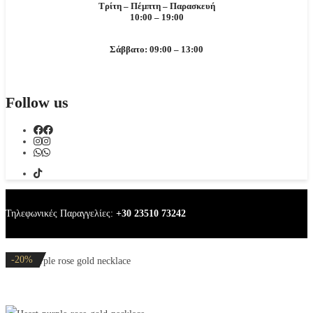
Τρίτη – Πέμπτη – Παρασκευή
10:00 – 19:00
Σάββατο: 09:00 – 13:00
Follow us
Τηλεφωνικές Παραγγελίες:
+30 23510 73242
-20%
-20%
-20%
-20%
-20%
Heart purple rose gold necklace