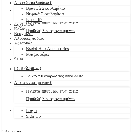
Λίστα αγαπημένων
Σκουλαρίκια
0
Βραδινά Σκουλαρίκια
Νυφικά Σκουλαρίκια
Ear cuffs
Η Λίστα επιθυμιών είναι άδεια
Δαχτυλίδια
Κολιέ
Προβολή λίστας αγαπημένων
Βραχιόλια
Αλυσίδες ποδιού
Αξεσουάρ
Bridal Hair Accessories
Login
Μπιζουτιέρες
Sales
Sign Up
Cart
Cart
0
Το καλάθι αγορών σας είναι άδειο
Λίστα αγαπημένων
0
Η Λίστα επιθυμιών είναι άδεια
Προβολή λίστας αγαπημένων
Login
Sign Up