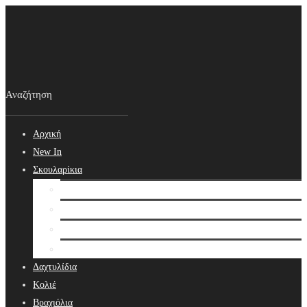
Αρχική
New In
Σκουλαρίκια
Σκουλαρίκια
Βραδινά Σκουλαρίκια
Νυφικά Σκουλαρίκια
Ear cuffs
Δαχτυλίδια
Κολιέ
Βραχιόλια