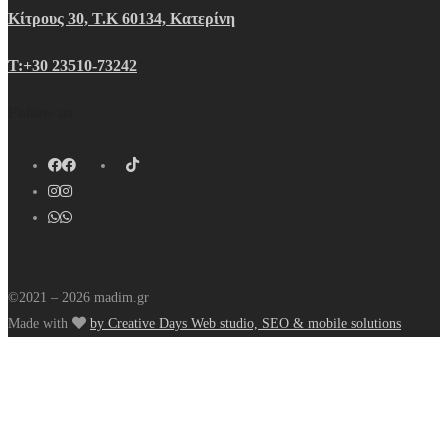
Κίτρους 30, Τ.Κ 60134, Κατερίνη
Τ:+30 23510-73242
Follow us
©2021 – 2026 madim.gr
Made with
by Creative Days Web studio, SEO & mobile solutions