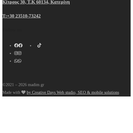
Κίτρους 30, Τ.Κ 60134, Κατερίνη
Τ:+30 23510-73242
Follow us
©2021 – 2026 madim.gr
Made with
by Creative Days Web studio, SEO & mobile solutions