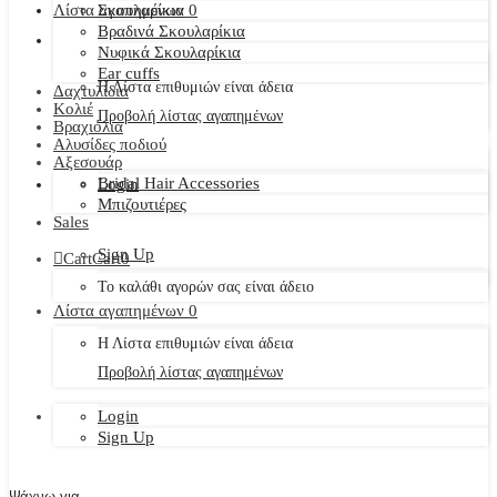
Λίστα αγαπημένων
Σκουλαρίκια
0
Βραδινά Σκουλαρίκια
Νυφικά Σκουλαρίκια
Ear cuffs
Η Λίστα επιθυμιών είναι άδεια
Δαχτυλίδια
Κολιέ
Προβολή λίστας αγαπημένων
Βραχιόλια
Αλυσίδες ποδιού
Αξεσουάρ
Bridal Hair Accessories
Login
Μπιζουτιέρες
Sales
Sign Up
Cart
Cart
0
Το καλάθι αγορών σας είναι άδειο
Λίστα αγαπημένων
0
Η Λίστα επιθυμιών είναι άδεια
Προβολή λίστας αγαπημένων
Login
Sign Up