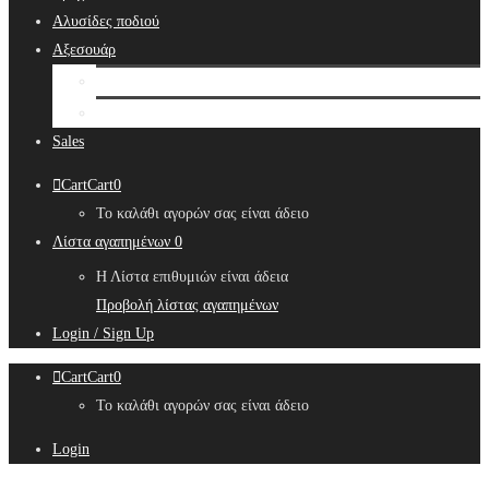
Αλυσίδες ποδιού
Αξεσουάρ
Bridal Hair Accessories
Μπιζουτιέρες
Sales
Cart
Cart
0
Το καλάθι αγορών σας είναι άδειο
Λίστα αγαπημένων
0
Η Λίστα επιθυμιών είναι άδεια
Προβολή λίστας αγαπημένων
Login / Sign Up
Cart
Cart
0
Το καλάθι αγορών σας είναι άδειο
Login