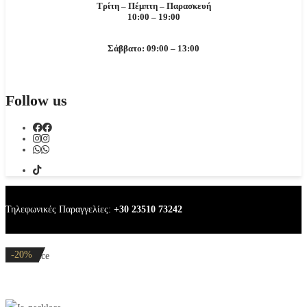
Τρίτη – Πέμπτη – Παρασκευή
10:00 – 19:00
Σάββατο: 09:00 – 13:00
Follow us
Τηλεφωνικές Παραγγελίες:
+30 23510 73242
-20%
-20%
-20%
-20%
-20%
Jo necklace