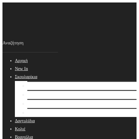
Αρχική
New In
Σκουλαρίκια
Σκουλαρίκια
Βραδινά Σκουλαρίκια
Νυφικά Σκουλαρίκια
Ear cuffs
Δαχτυλίδια
Κολιέ
Βραχιόλια