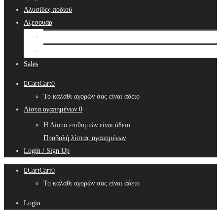
Αλυσίδες ποδιού
Αξεσουάρ
Bridal Hair Accessories
Μπιζουτιέρες
Sales
Cart
Cart
0
Το καλάθι αγορών σας είναι άδειο
Λίστα αγαπημένων
0
Η Λίστα επιθυμιών είναι άδεια
Προβολή λίστας αγαπημένων
Login / Sign Up
Cart
Cart
0
Το καλάθι αγορών σας είναι άδειο
Login