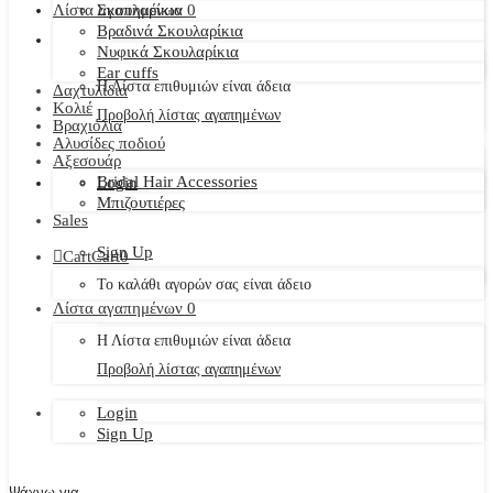
Λίστα αγαπημένων
Σκουλαρίκια
0
Βραδινά Σκουλαρίκια
Νυφικά Σκουλαρίκια
Ear cuffs
Η Λίστα επιθυμιών είναι άδεια
Δαχτυλίδια
Κολιέ
Προβολή λίστας αγαπημένων
Βραχιόλια
Αλυσίδες ποδιού
Αξεσουάρ
Bridal Hair Accessories
Login
Μπιζουτιέρες
Sales
Sign Up
Cart
Cart
0
Το καλάθι αγορών σας είναι άδειο
Λίστα αγαπημένων
0
Η Λίστα επιθυμιών είναι άδεια
Προβολή λίστας αγαπημένων
Login
Sign Up