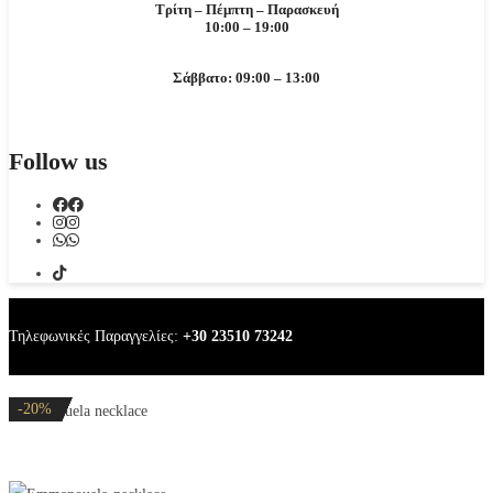
Τρίτη – Πέμπτη – Παρασκευή
10:00 – 19:00
Σάββατο: 09:00 – 13:00
Follow us
Τηλεφωνικές Παραγγελίες:
+30 23510 73242
-20%
-20%
-20%
-20%
-20%
Emmanouela necklace