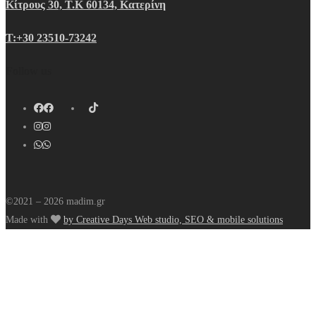
Κίτρους 30, Τ.Κ 60134, Κατερίνη
Τ:+30 23510-73242
Follow us
©2021 – 2026 madim.gr
Made with
by Creative Days Web studio, SEO & mobile solutions