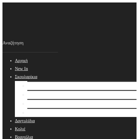
Αρχική
New In
Σκουλαρίκια
Σκουλαρίκια
Βραδινά Σκουλαρίκια
Νυφικά Σκουλαρίκια
Ear cuffs
Δαχτυλίδια
Κολιέ
Βραχιόλια