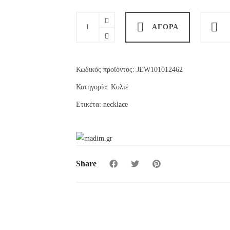
€13.00.
είναι:
€10.40.
Monika
ΑΓΟΡΆ
necklace
quantity
Κωδικός προϊόντος:
JEW101012462
Κατηγορία:
Κολιέ
Ετικέτα:
necklace
Share