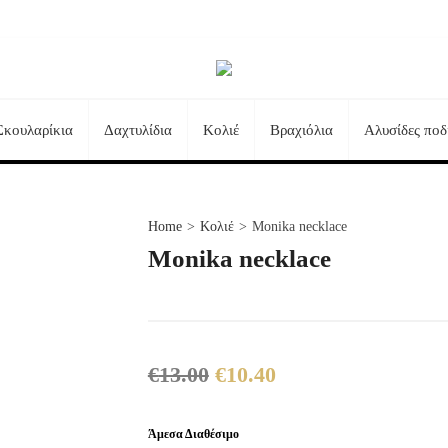
Σκουλαρίκια
Δαχτυλίδια
Κολιέ
Βραχιόλια
Αλυσίδες ποδ
Τηλεφωνικές Παραγγελίες:
+30 23510 73242
Home
>
Κολιέ
>
Monika necklace
Monika necklace
€
13.00
€
10.40
Original
Η
price
τρέχουσα
was:
τιμή
Άμεσα Διαθέσιμο