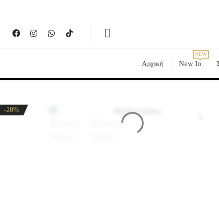
Αρχική
New In
-20%