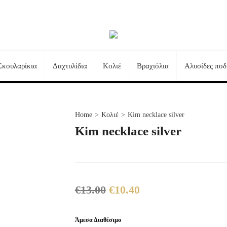
Σκουλαρίκια
Δαχτυλίδια
Κολιέ
Βραχιόλια
Αλυσίδες ποδ
Τηλεφωνικές Παραγγελίες:
+30 23510 73242
Home
>
Κολιέ
>
Kim necklace silver
Kim necklace silver
€
13.00
€
10.40
Original
Η
price
τρέχουσα
was:
τιμή
Άμεσα Διαθέσιμο