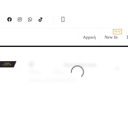
Αρχική
New In
-20%