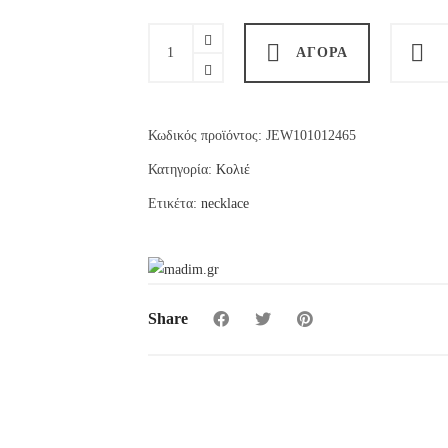
€13.00.
είναι:
€10.40.
Kim
ΑΓΟΡΆ
necklace
silver
quantity
Κωδικός προϊόντος:
JEW101012465
Κατηγορία:
Κολιέ
Ετικέτα:
necklace
Share