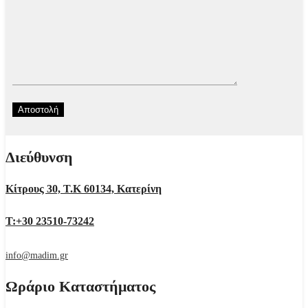
Διεύθυνση
Κίτρους 30, Τ.Κ 60134, Κατερίνη
Τ:+30 23510-73242
info@madim.gr
Ωράριο Καταστήματος