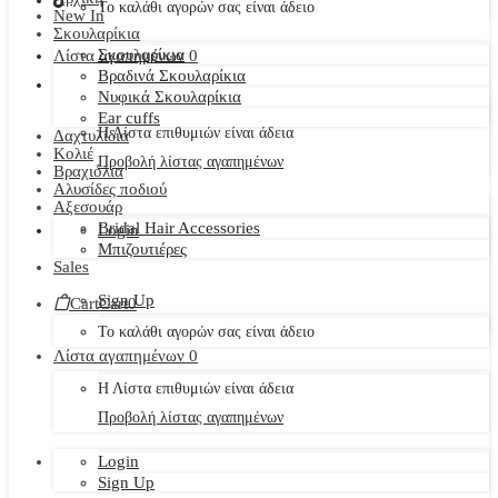
Το καλάθι αγορών σας είναι άδειο
New In
Σκουλαρίκια
Σκουλαρίκια
Λίστα αγαπημένων
0
Βραδινά Σκουλαρίκια
Νυφικά Σκουλαρίκια
Ear cuffs
Η Λίστα επιθυμιών είναι άδεια
Δαχτυλίδια
Κολιέ
Προβολή λίστας αγαπημένων
Βραχιόλια
Αλυσίδες ποδιού
Αξεσουάρ
Bridal Hair Accessories
Login
Μπιζουτιέρες
Sales
Sign Up
Cart
Cart
0
Το καλάθι αγορών σας είναι άδειο
Λίστα αγαπημένων
0
Η Λίστα επιθυμιών είναι άδεια
Προβολή λίστας αγαπημένων
Login
Sign Up