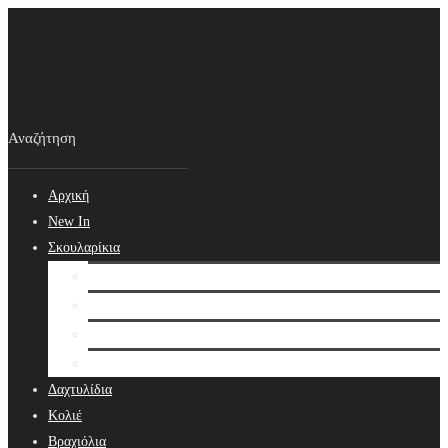
Αρχική
New In
Σκουλαρίκια
Σκουλαρίκια
Βραδινά Σκουλαρίκια
Νυφικά Σκουλαρίκια
Ear cuffs
Δαχτυλίδια
Κολιέ
Βραχιόλια