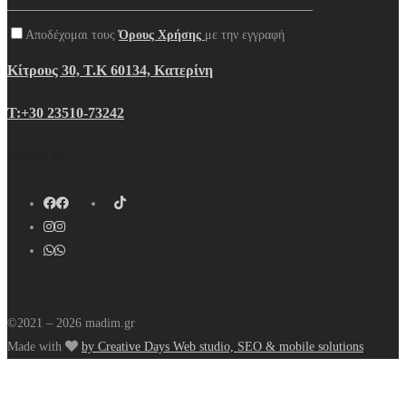
Αποδέχομαι τους
Όρους Χρήσης
με την εγγραφή
Κίτρους 30, Τ.Κ 60134, Κατερίνη
Τ:+30 23510-73242
Follow us
©2021 – 2026 madim.gr
Made with
by Creative Days Web studio, SEO & mobile solutions