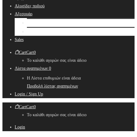
Αλυσίδες ποδιού
Αξεσουάρ
Bridal Hair Accessories
Μπιζουτιέρες
Sales
Cart
Cart
0
Το καλάθι αγορών σας είναι άδειο
Λίστα αγαπημένων
0
Η Λίστα επιθυμιών είναι άδεια
Προβολή λίστας αγαπημένων
Login / Sign Up
Cart
Cart
0
Το καλάθι αγορών σας είναι άδειο
Login