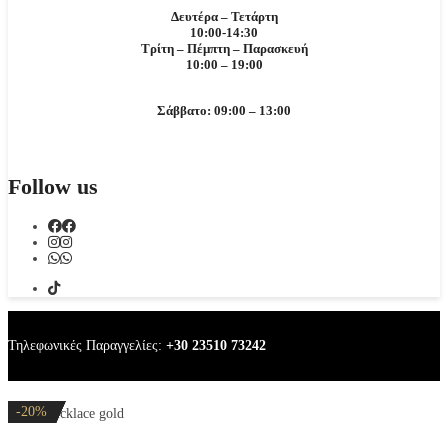
Δευτέρα – Τετάρτη
10:00-14:30
Τρίτη – Πέμπτη – Παρασκευή
10:00 – 19:00
Σάββατο: 09:00 – 13:00
Follow us
Τηλεφωνικές Παραγγελίες:
+30 23510 73242
-20%
-20%
-20%
-20%
-20%
Mama necklace gold