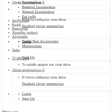
Λίστα αγαπημένων
Σκουλαρίκια
0
Βραδινά Σκουλαρίκια
Νυφικά Σκουλαρίκια
Ear cuffs
Η Λίστα επιθυμιών είναι άδεια
Δαχτυλίδια
Κολιέ
Προβολή λίστας αγαπημένων
Βραχιόλια
Αλυσίδες ποδιού
Αξεσουάρ
Bridal Hair Accessories
Login
Μπιζουτιέρες
Sales
Sign Up
Cart
Cart
0
Το καλάθι αγορών σας είναι άδειο
Λίστα αγαπημένων
0
Η Λίστα επιθυμιών είναι άδεια
Προβολή λίστας αγαπημένων
Login
Sign Up