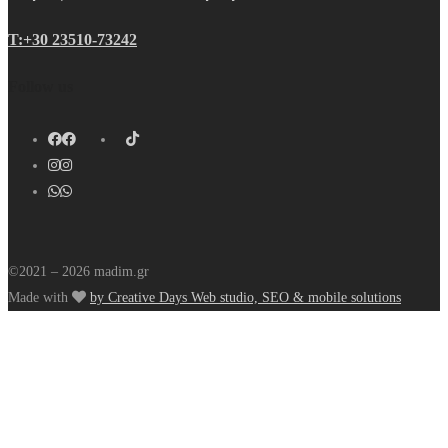
Τ:+30 23510-73242
Follow us
©2021 – 2026 madim.gr
Made with
by Creative Days Web studio, SEO & mobile solutions