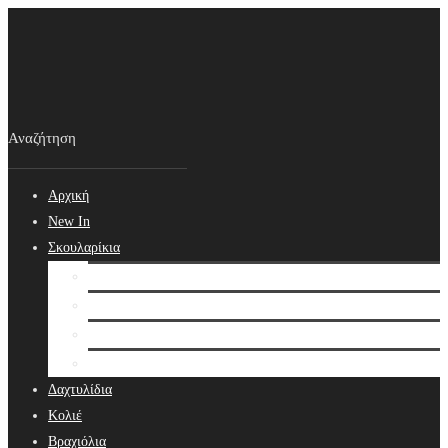
Αρχική
New In
Σκουλαρίκια
Σκουλαρίκια
Βραδινά Σκουλαρίκια
Νυφικά Σκουλαρίκια
Ear cuffs
Δαχτυλίδια
Κολιέ
Βραχιόλια