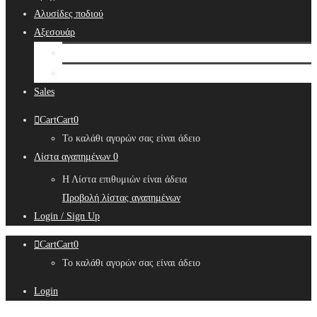
Αλυσίδες ποδιού
Αξεσουάρ
Bridal Hair Accessories
Μπιζουτιέρες
Sales
Cart
Cart
0
Το καλάθι αγορών σας είναι άδειο
Λίστα αγαπημένων
0
Η Λίστα επιθυμιών είναι άδεια
Προβολή λίστας αγαπημένων
Login / Sign Up
Cart
Cart
0
Το καλάθι αγορών σας είναι άδειο
Login