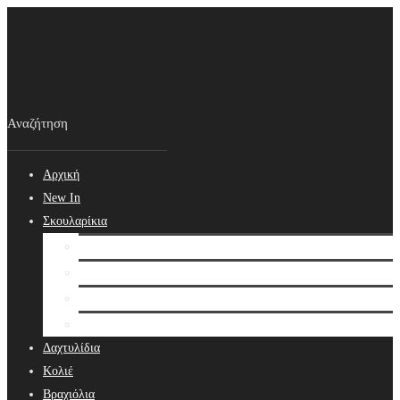
Αρχική
New In
Σκουλαρίκια
Σκουλαρίκια
Βραδινά Σκουλαρίκια
Νυφικά Σκουλαρίκια
Ear cuffs
Δαχτυλίδια
Κολιέ
Βραχιόλια