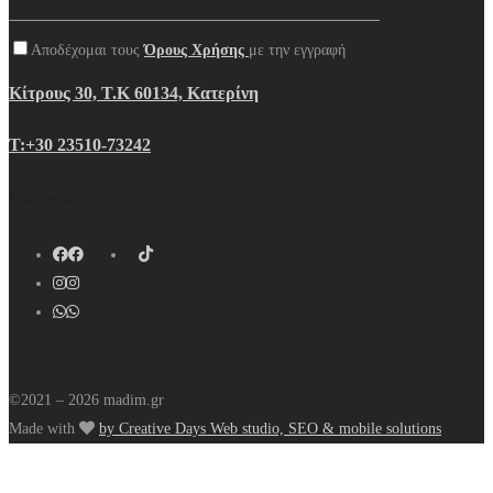
Αποδέχομαι τους
Όρους Χρήσης
με την εγγραφή
Κίτρους 30, Τ.Κ 60134, Κατερίνη
Τ:+30 23510-73242
Follow us
©2021 – 2026 madim.gr
Made with
by Creative Days Web studio, SEO & mobile solutions