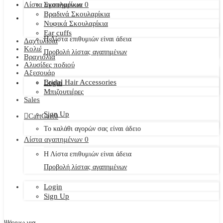
Λίστα αγαπημένων
Σκουλαρίκια
0
Βραδινά Σκουλαρίκια
Νυφικά Σκουλαρίκια
Ear cuffs
Η Λίστα επιθυμιών είναι άδεια
Δαχτυλίδια
Κολιέ
Προβολή λίστας αγαπημένων
Βραχιόλια
Αλυσίδες ποδιού
Αξεσουάρ
Bridal Hair Accessories
Login
Μπιζουτιέρες
Sales
Sign Up
Cart
Cart
0
Το καλάθι αγορών σας είναι άδειο
Λίστα αγαπημένων
0
Η Λίστα επιθυμιών είναι άδεια
Προβολή λίστας αγαπημένων
Login
Sign Up