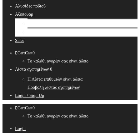
Αλυσίδες ποδιού
Αξεσουάρ
Bridal Hair Accessories
Μπιζουτιέρες
Sales
Cart
Cart
0
Το καλάθι αγορών σας είναι άδειο
Λίστα αγαπημένων
0
Η Λίστα επιθυμιών είναι άδεια
Προβολή λίστας αγαπημένων
Login / Sign Up
Cart
Cart
0
Το καλάθι αγορών σας είναι άδειο
Login