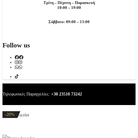
Τρίτη – Πέμπτη – Παρασκευή
10:00 – 19:00
Σάββατο: 09:00 – 13:00
Follow us
Τηλεφωνικές Παραγγελίες:
+30 23510 73242
-20%
-20%
-20%
-37%
-20%
Dorina bracelet