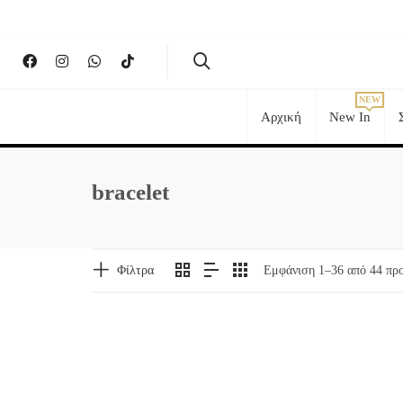
Αρχική
New In
bracelet
Φίλτρα
Eμφάνιση 1–36 από 44 προ
-20%
-20%