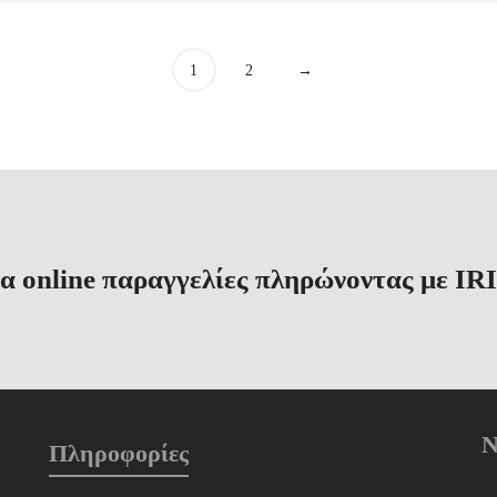
1
2
→
α online παραγγελίες πληρώνοντας με IRI
N
Πληροφορίες