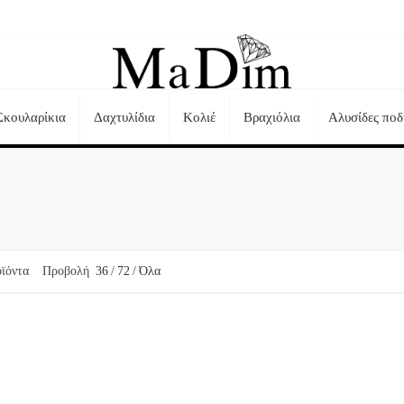
Σκουλαρίκια
Δαχτυλίδια
Κολιέ
Βραχιόλια
Αλυσίδες ποδ
Τηλεφωνικές Παραγγελίες:
+30 23510 73242
ϊόντα
Προβολή
36
/
72
/
Όλα
-20%
-20%