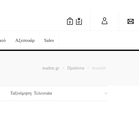
0
ιού
Αξεσουάρ
Sales
madim.gr
>
Προϊόντα
>
bracelet
-20%