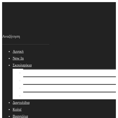
Αρχική
New In
Σκουλαρίκια
Σκουλαρίκια
Βραδινά Σκουλαρίκια
Νυφικά Σκουλαρίκια
Ear cuffs
Δαχτυλίδια
Κολιέ
Βραχιόλια