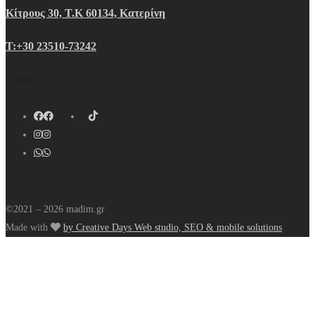
Κίτρους 30, Τ.Κ 60134, Κατερίνη
Τ:+30 23510-73242
Follow us
©2021 – 2026 madim.gr
Made with
by Creative Days Web studio, SEO & mobile solutions