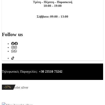
Τρίτη – Πέμπτη – Παρασκευή
10:00 – 19:00
Σάββατο: 09:00 – 13:00
Follow us
Τηλεφωνικές Παραγγελίες:
+30 23510 73242
-20%
-20%
-20%
-37%
-37%
Alice bracelet silver