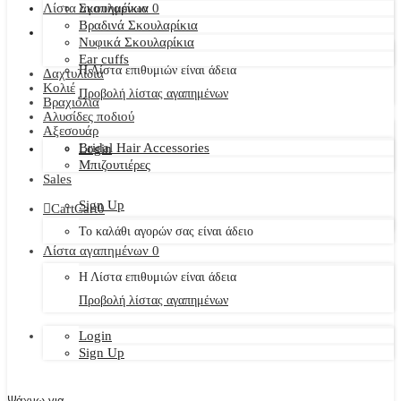
Λίστα αγαπημένων
Σκουλαρίκια
0
Βραδινά Σκουλαρίκια
Νυφικά Σκουλαρίκια
Ear cuffs
Η Λίστα επιθυμιών είναι άδεια
Δαχτυλίδια
Κολιέ
Προβολή λίστας αγαπημένων
Βραχιόλια
Αλυσίδες ποδιού
Αξεσουάρ
Bridal Hair Accessories
Login
Μπιζουτιέρες
Sales
Sign Up
Cart
Cart
0
Το καλάθι αγορών σας είναι άδειο
Λίστα αγαπημένων
0
Η Λίστα επιθυμιών είναι άδεια
Προβολή λίστας αγαπημένων
Login
Sign Up