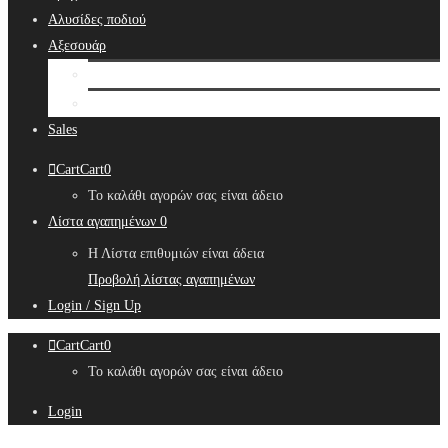
Αλυσίδες ποδιού
Αξεσουάρ
Bridal Hair Accessories
Μπιζουτιέρες
Sales
Cart
Cart
0
Το καλάθι αγορών σας είναι άδειο
Λίστα αγαπημένων
0
Η Λίστα επιθυμιών είναι άδεια
Προβολή λίστας αγαπημένων
Login / Sign Up
Cart
Cart
0
Το καλάθι αγορών σας είναι άδειο
Login