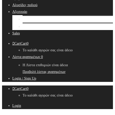
Αλυσίδες ποδιού
Αξεσουάρ
Bridal Hair Accessories
Μπιζουτιέρες
Sales
Cart
Cart
0
Το καλάθι αγορών σας είναι άδειο
Λίστα αγαπημένων
0
Η Λίστα επιθυμιών είναι άδεια
Προβολή λίστας αγαπημένων
Login / Sign Up
Cart
Cart
0
Το καλάθι αγορών σας είναι άδειο
Login