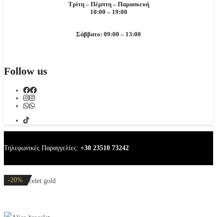
Τρίτη – Πέμπτη – Παρασκευή
10:00 – 19:00
Σάββατο: 09:00 – 13:00
Follow us
Τηλεφωνικές Παραγγελίες:
+30 23510 73242
-20%
-37%
-20%
-20%
-20%
Alice bracelet gold