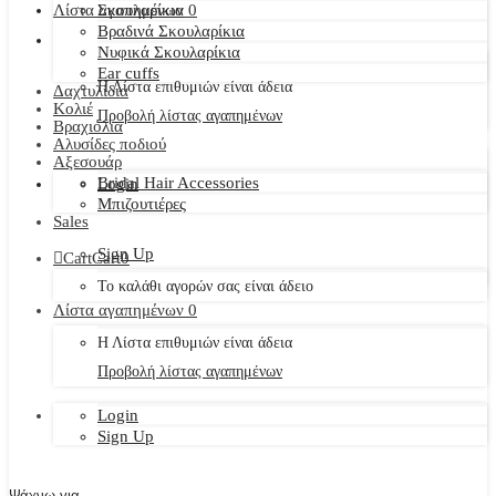
Λίστα αγαπημένων
Σκουλαρίκια
0
Βραδινά Σκουλαρίκια
Νυφικά Σκουλαρίκια
Ear cuffs
Η Λίστα επιθυμιών είναι άδεια
Δαχτυλίδια
Κολιέ
Προβολή λίστας αγαπημένων
Βραχιόλια
Αλυσίδες ποδιού
Αξεσουάρ
Bridal Hair Accessories
Login
Μπιζουτιέρες
Sales
Sign Up
Cart
Cart
0
Το καλάθι αγορών σας είναι άδειο
Λίστα αγαπημένων
0
Η Λίστα επιθυμιών είναι άδεια
Προβολή λίστας αγαπημένων
Login
Sign Up