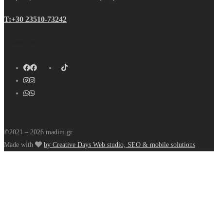
Τ:+30 23510-73242
Follow us
©2021 – 2026 madim.gr
Made with
by Creative Days Web studio, SEO & mobile solutions