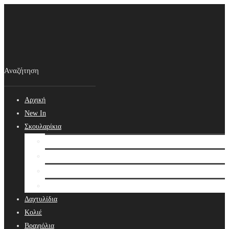
Αρχική
New In
Σκουλαρίκια
Σκουλαρίκια
Βραδινά Σκουλαρίκια
Νυφικά Σκουλαρίκια
Ear cuffs
Δαχτυλίδια
Κολιέ
Βραχιόλια