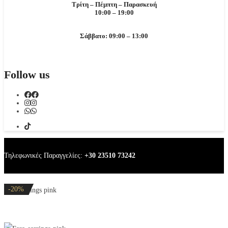
Τρίτη – Πέμπτη – Παρασκευή
10:00 – 19:00
Σάββατο: 09:00 – 13:00
Follow us
Τηλεφωνικές Παραγγελίες:
+30 23510 73242
-20%
-20%
-20%
-20%
-20%
Fara earrings pink