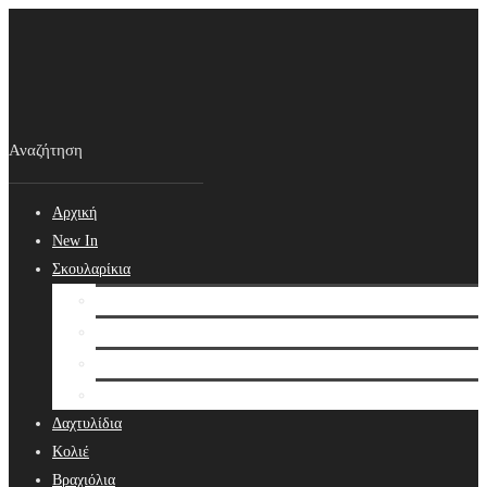
Αρχική
New In
Σκουλαρίκια
Σκουλαρίκια
Βραδινά Σκουλαρίκια
Νυφικά Σκουλαρίκια
Ear cuffs
Δαχτυλίδια
Κολιέ
Βραχιόλια