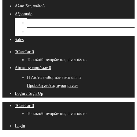
Αλυσίδες ποδιού
Αξεσουάρ
Bridal Hair Accessories
Μπιζουτιέρες
Sales
Cart
Cart
0
Το καλάθι αγορών σας είναι άδειο
Λίστα αγαπημένων
0
Η Λίστα επιθυμιών είναι άδεια
Προβολή λίστας αγαπημένων
Login / Sign Up
Cart
Cart
0
Το καλάθι αγορών σας είναι άδειο
Login