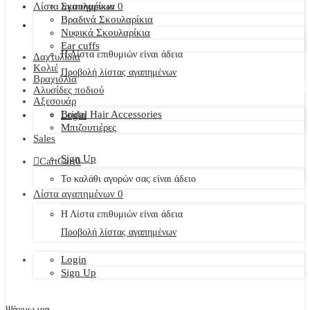
Λίστα αγαπημένων
Σκουλαρίκια
0
Βραδινά Σκουλαρίκια
Νυφικά Σκουλαρίκια
Ear cuffs
Η Λίστα επιθυμιών είναι άδεια
Δαχτυλίδια
Κολιέ
Προβολή λίστας αγαπημένων
Βραχιόλια
Αλυσίδες ποδιού
Αξεσουάρ
Bridal Hair Accessories
Login
Μπιζουτιέρες
Sales
Sign Up
Cart
Cart
0
Το καλάθι αγορών σας είναι άδειο
Λίστα αγαπημένων
0
Η Λίστα επιθυμιών είναι άδεια
Προβολή λίστας αγαπημένων
Login
Sign Up