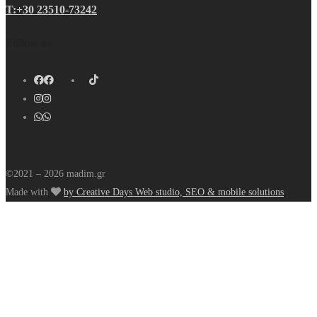
Τ:+30 23510-73242
Follow us
©2021 – 2026 madim.gr
Made with
by Creative Days Web studio, SEO & mobile solutions