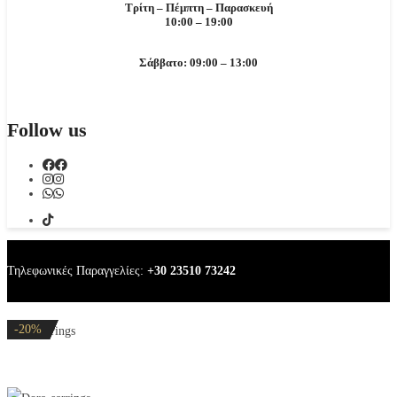
Τρίτη – Πέμπτη – Παρασκευή
10:00 – 19:00
Σάββατο: 09:00 – 13:00
Follow us
Τηλεφωνικές Παραγγελίες:
+30 23510 73242
-20%
-20%
-20%
-20%
-20%
Dora earrings