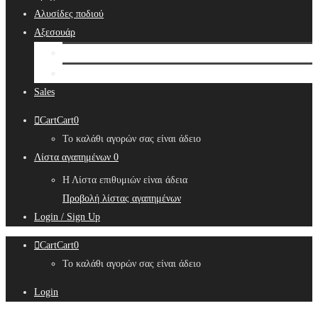
Αλυσίδες ποδιού
Αξεσουάρ
Bridal Hair Accessories
Μπιζουτιέρες
Sales
Cart
Cart
0
Το καλάθι αγορών σας είναι άδειο
Λίστα αγαπημένων
0
Η Λίστα επιθυμιών είναι άδεια
Προβολή λίστας αγαπημένων
Login / Sign Up
Cart
Cart
0
Το καλάθι αγορών σας είναι άδειο
Login