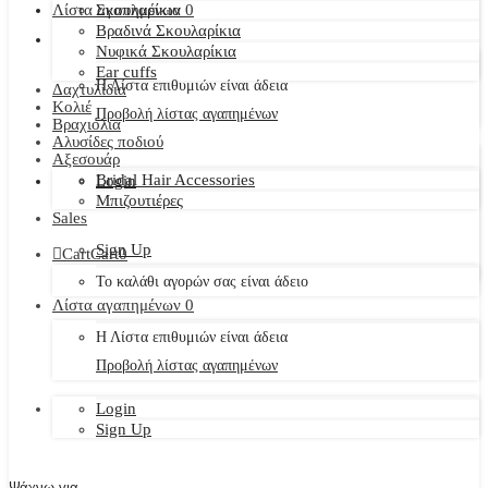
Λίστα αγαπημένων
Σκουλαρίκια
0
Βραδινά Σκουλαρίκια
Νυφικά Σκουλαρίκια
Ear cuffs
Η Λίστα επιθυμιών είναι άδεια
Δαχτυλίδια
Κολιέ
Προβολή λίστας αγαπημένων
Βραχιόλια
Αλυσίδες ποδιού
Αξεσουάρ
Bridal Hair Accessories
Login
Μπιζουτιέρες
Sales
Sign Up
Cart
Cart
0
Το καλάθι αγορών σας είναι άδειο
Λίστα αγαπημένων
0
Η Λίστα επιθυμιών είναι άδεια
Προβολή λίστας αγαπημένων
Login
Sign Up