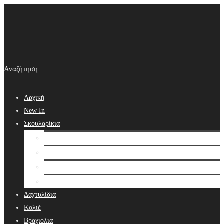
Αρχική
New In
Σκουλαρίκια
Σκουλαρίκια
Βραδινά Σκουλαρίκια
Νυφικά Σκουλαρίκια
Ear cuffs
Δαχτυλίδια
Κολιέ
Βραχιόλια