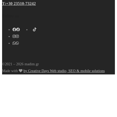
Τ:+30 23510-73242
Follow us
©2021 – 2026 madim.gr
Made with
by Creative Days Web studio, SEO & mobile solutions