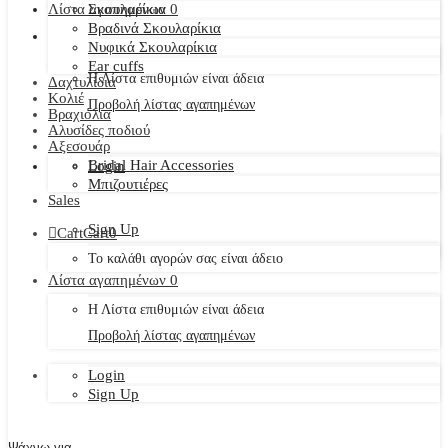
Λίστα αγαπημένων
Σκουλαρίκια
0
Βραδινά Σκουλαρίκια
Νυφικά Σκουλαρίκια
Ear cuffs
Η Λίστα επιθυμιών είναι άδεια
Δαχτυλίδια
Κολιέ
Προβολή λίστας αγαπημένων
Βραχιόλια
Αλυσίδες ποδιού
Αξεσουάρ
Bridal Hair Accessories
Login
Μπιζουτιέρες
Sales
Sign Up
Cart
Cart
0
Το καλάθι αγορών σας είναι άδειο
Λίστα αγαπημένων
0
Η Λίστα επιθυμιών είναι άδεια
Προβολή λίστας αγαπημένων
Login
Sign Up