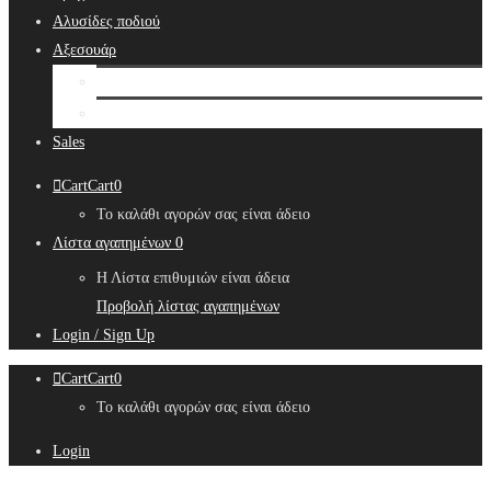
Αλυσίδες ποδιού
Αξεσουάρ
Bridal Hair Accessories
Μπιζουτιέρες
Sales
Cart
Cart
0
Το καλάθι αγορών σας είναι άδειο
Λίστα αγαπημένων
0
Η Λίστα επιθυμιών είναι άδεια
Προβολή λίστας αγαπημένων
Login / Sign Up
Cart
Cart
0
Το καλάθι αγορών σας είναι άδειο
Login