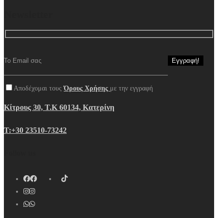
Newsletter
Αποδέχομαι τους
Όρους Χρήσης
με την εγγραφή
Κίτρους 30, Τ.Κ 60134, Κατερίνη
Τ:+30 23510-73242
Follow us