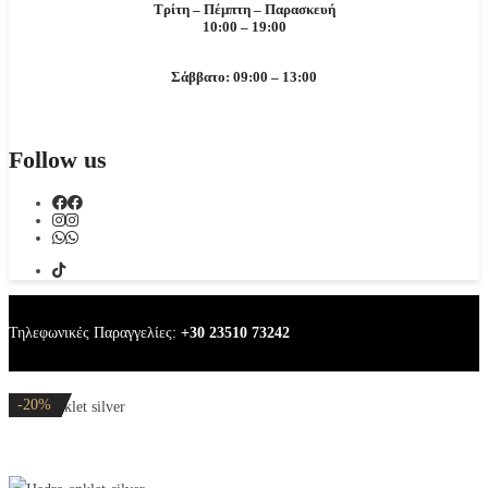
Τρίτη – Πέμπτη – Παρασκευή
10:00 – 19:00
Σάββατο: 09:00 – 13:00
Follow us
Τηλεφωνικές Παραγγελίες:
+30 23510 73242
-20%
-20%
-20%
-20%
-20%
Hadra anklet silver