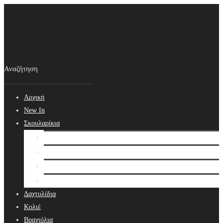
Αρχική
New In
Σκουλαρίκια
Σκουλαρίκια
Βραδινά Σκουλαρίκια
Νυφικά Σκουλαρίκια
Ear cuffs
Δαχτυλίδια
Κολιέ
Βραχιόλια