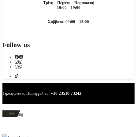
Τρίτη – Πέμπτη – Παρασκευή
10:00 – 19:00
Σάββατο: 09:00 – 13:00
Follow us
Τηλεφωνικές Παραγγελίες:
+30 23510 73242
-32%
-20%
-20%
-20%
-20%
Jo gold ring