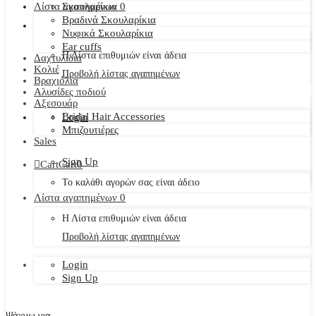
Λίστα αγαπημένων
Σκουλαρίκια
0
Βραδινά Σκουλαρίκια
Νυφικά Σκουλαρίκια
Ear cuffs
Η Λίστα επιθυμιών είναι άδεια
Δαχτυλίδια
Κολιέ
Προβολή λίστας αγαπημένων
Βραχιόλια
Αλυσίδες ποδιού
Αξεσουάρ
Bridal Hair Accessories
Login
Μπιζουτιέρες
Sales
Sign Up
Cart
Cart
0
Το καλάθι αγορών σας είναι άδειο
Λίστα αγαπημένων
0
Η Λίστα επιθυμιών είναι άδεια
Προβολή λίστας αγαπημένων
Login
Sign Up