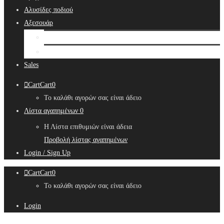
Αλυσίδες ποδιού
Αξεσουάρ
Bridal Hair Accessories
Μπιζουτιέρες
Sales
Cart
Cart
0
Το καλάθι αγορών σας είναι άδειο
Λίστα αγαπημένων
0
Η Λίστα επιθυμιών είναι άδεια
Προβολή λίστας αγαπημένων
Login / Sign Up
Cart
Cart
0
Το καλάθι αγορών σας είναι άδειο
Login