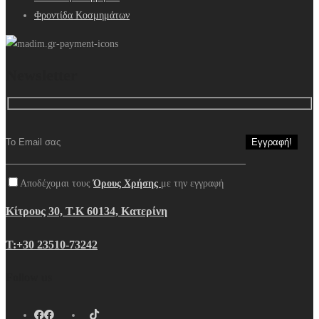
Φροντίδα Κοσμημάτων
Newsletter
Αποδέχομαι τους
Όρους Χρήσης
με την εγγραφή
Κίτρους 30, Τ.Κ 60134, Κατερίνη
Τ:+30 23510-73242
Follow us