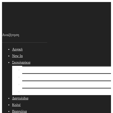
Αρχική
New In
Σκουλαρίκια
Σκουλαρίκια
Βραδινά Σκουλαρίκια
Νυφικά Σκουλαρίκια
Ear cuffs
Δαχτυλίδια
Κολιέ
Βραχιόλια