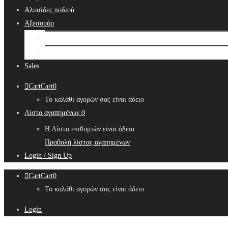
Αλυσίδες ποδιού
Αξεσουάρ
Bridal Hair Accessories
Μπιζουτιέρες
Sales
Cart
Cart
0
Το καλάθι αγορών σας είναι άδειο
Λίστα αγαπημένων
0
Η Λίστα επιθυμιών είναι άδεια
Προβολή λίστας αγαπημένων
Login / Sign Up
Cart
Cart
0
Το καλάθι αγορών σας είναι άδειο
Login