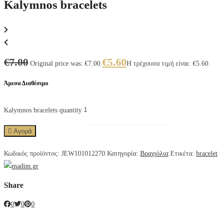
Kalymnos bracelets
€
7.00
€
5.60
Original price was: €7.00.
Η τρέχουσα τιμή είναι: €5.60.
Άμεσα Διαθέσιμο
Kalymnos bracelets quantity
Αγορά
Κωδικός προϊόντος:
JEW101012270
Κατηγορία:
Βραχιόλια
Ετικέτα:
bracelet
Share
0
0
0