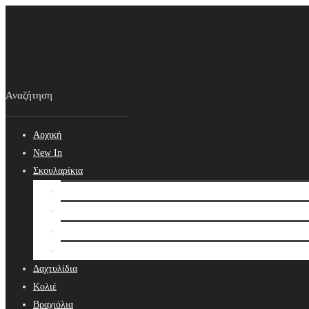
Αρχική
New In
Σκουλαρίκια
Σκουλαρίκια
Βραδινά Σκουλαρίκια
Νυφικά Σκουλαρίκια
Ear cuffs
Δαχτυλίδια
Κολιέ
Βραχιόλια