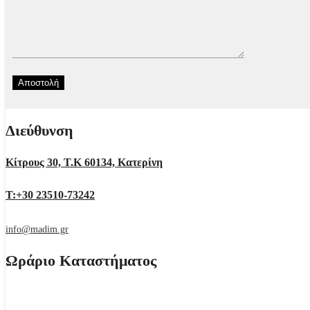
Διεύθυνση
Κίτρους 30, Τ.Κ 60134, Κατερίνη
Τ:+30 23510-73242
info@madim.gr
Ωράριο Καταστήματος