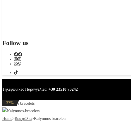
Follow us
Τηλεφωνικές Παραγγελίες:
+30 23510 73242
-20%
-20%
-37%
-20%
-37%
Kalymnos bracelets
Home
>
Βραχιόλια
>
Kalymnos bracelets