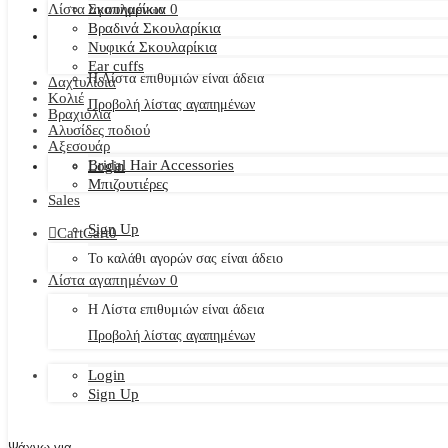
Λίστα αγαπημένων
Σκουλαρίκια
0
Βραδινά Σκουλαρίκια
Νυφικά Σκουλαρίκια
Ear cuffs
Η Λίστα επιθυμιών είναι άδεια
Δαχτυλίδια
Κολιέ
Προβολή λίστας αγαπημένων
Βραχιόλια
Αλυσίδες ποδιού
Αξεσουάρ
Bridal Hair Accessories
Login
Μπιζουτιέρες
Sales
Sign Up
Cart
Cart
0
Το καλάθι αγορών σας είναι άδειο
Λίστα αγαπημένων
0
Η Λίστα επιθυμιών είναι άδεια
Προβολή λίστας αγαπημένων
Login
Sign Up