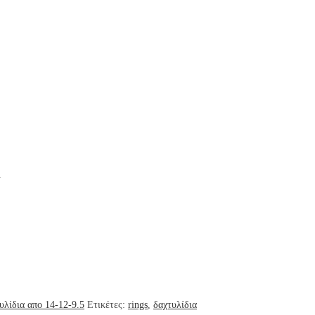
.
λίδια απο 14-12-9.5
Ετικέτες:
rings
,
δαχτυλίδια