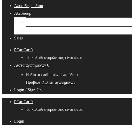
Αλυσίδες ποδιού
Αξεσουάρ
Bridal Hair Accessories
Μπιζουτιέρες
Sales
Cart
Cart
0
Το καλάθι αγορών σας είναι άδειο
Λίστα αγαπημένων
0
Η Λίστα επιθυμιών είναι άδεια
Προβολή λίστας αγαπημένων
Login / Sign Up
Cart
Cart
0
Το καλάθι αγορών σας είναι άδειο
Login