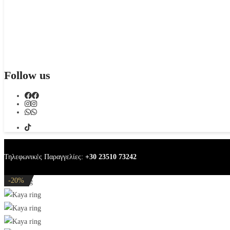
Follow us
Τηλεφωνικές Παραγγελίες:
+30 23510 73242
-32%
-20%
-20%
-32%
-20%
Kaya ring