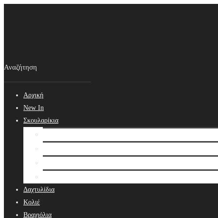
Αρχική
New In
Σκουλαρίκια
Σκουλαρίκια
Βραδινά Σκουλαρίκια
Νυφικά Σκουλαρίκια
Ear cuffs
Δαχτυλίδια
Κολιέ
Βραχιόλια