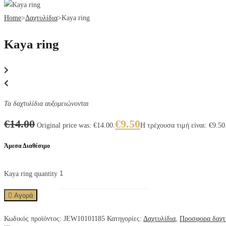
Home
>
Δαχτυλίδια
>
Kaya ring
Kaya ring
Τα δαχτυλίδια αυξομειώνονται
€
14.00
€
9.50
Original price was: €14.00.
Η τρέχουσα τιμή είναι: €9.50
Άμεσα Διαθέσιμο
Kaya ring quantity
Αγορά
Κωδικός προϊόντος:
JEW10101185
Κατηγορίες:
Δαχτυλίδια
,
Προσφορα δαχτυ