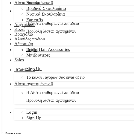
Λίστα αγαπημένων
Σκουλαρίκια
0
Βραδινά Σκουλαρίκια
Νυφικά Σκουλαρίκια
Ear cuffs
Η Λίστα επιθυμιών είναι άδεια
Δαχτυλίδια
Κολιέ
Προβολή λίστας αγαπημένων
Βραχιόλια
Αλυσίδες ποδιού
Αξεσουάρ
Bridal Hair Accessories
Login
Μπιζουτιέρες
Sales
Sign Up
Cart
Cart
0
Το καλάθι αγορών σας είναι άδειο
Λίστα αγαπημένων
0
Η Λίστα επιθυμιών είναι άδεια
Προβολή λίστας αγαπημένων
Login
Sign Up