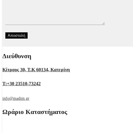
Διεύθυνση
Κίτρους 30, Τ.Κ 60134, Κατερίνη
Τ:+30 23510-73242
info@madim.gr
Ωράριο Καταστήματος