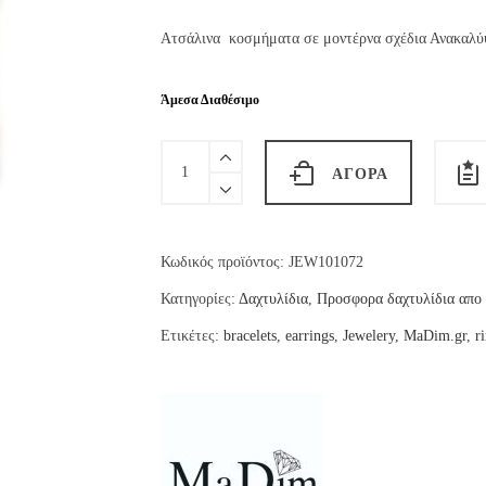
price
τρέχουσα
was:
τιμή
Ατσάλινα κοσμήματα σε μοντέρνα σχέδια Ανακαλύψ
€14.00.
είναι:
€9.50.
Άμεσα Διαθέσιμο
Stone
ΑΓΟΡΆ
ring
quantity
Κωδικός προϊόντος:
JEW101072
Κατηγορίες:
Δαχτυλίδια
,
Προσφορα δαχτυλίδια απο 
Ετικέτες:
bracelets
,
earrings
,
Jewelery
,
MaDim.gr
,
r