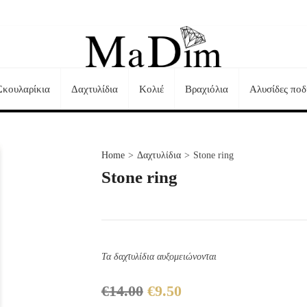
Σκουλαρίκια
Δαχτυλίδια
Κολιέ
Βραχιόλια
Αλυσίδες ποδ
Τηλεφωνικές Παραγγελίες:
+30 23510 73242
Home
>
Δαχτυλίδια
>
Stone ring
Stone ring
Τα δαχτυλίδια αυξομειώνονται
€
14.00
€
9.50
Original
Η