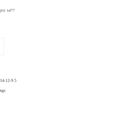
τε τα!!!
14-12-9.5
ings