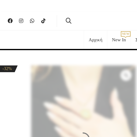
Αρχική
New In
-32%