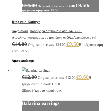
€
14.00
€
9.50
Original price was: €14.00.
Η
τρέχουσα τιμή είναι: €9.50.
Ring gold Kathryn
Δαχτυλίδια
,
Προσφορα δαχτυλίδια απο 14-12-9.5
Ατσάλινα κοσμήματα σε μοντέρνα σχέδια Ανακαλύψτε τα!!!
€
14.00
€
9.50
Original price was: €14.00.
Η τρέχουσα τιμή
είναι: €9.50.
Άμεσα Διαθέσιμο
€
12.00
€
9.60
Original price was: €12.00.
Η
τρέχουσα τιμή είναι: €9.60.
Προσθήκη στο καλάθι σας
Balarina earrings