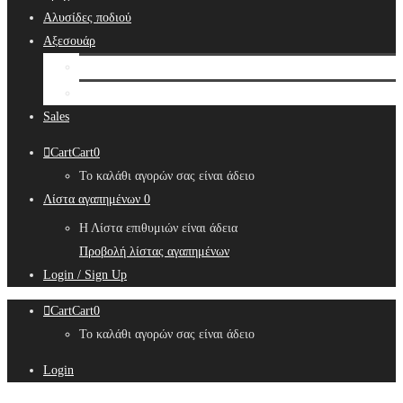
Αλυσίδες ποδιού
Αξεσουάρ
Bridal Hair Accessories
Μπιζουτιέρες
Sales
Cart
Cart
0
Το καλάθι αγορών σας είναι άδειο
Λίστα αγαπημένων
0
Η Λίστα επιθυμιών είναι άδεια
Προβολή λίστας αγαπημένων
Login / Sign Up
Cart
Cart
0
Το καλάθι αγορών σας είναι άδειο
Login