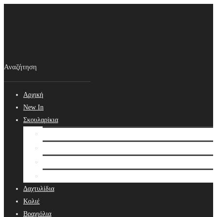
Αρχική
New In
Σκουλαρίκια
Σκουλαρίκια
Βραδινά Σκουλαρίκια
Νυφικά Σκουλαρίκια
Ear cuffs
Δαχτυλίδια
Κολιέ
Βραχιόλια