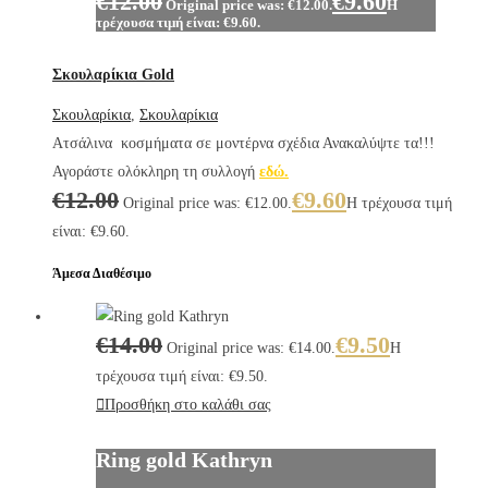
€
12.00
€
9.60
Original price was: €12.00.
Η
τρέχουσα τιμή είναι: €9.60.
Σκουλαρίκια Gold
Σκουλαρίκια
,
Σκουλαρίκια
Ατσάλινα κοσμήματα σε μοντέρνα σχέδια Ανακαλύψτε τα!!!
Αγοράστε ολόκληρη τη συλλογή
εδώ.
€
12.00
€
9.60
Original price was: €12.00.
Η τρέχουσα τιμή
είναι: €9.60.
Άμεσα Διαθέσιμο
€
14.00
€
9.50
Original price was: €14.00.
Η
τρέχουσα τιμή είναι: €9.50.
Προσθήκη στο καλάθι σας
Ring gold Kathryn