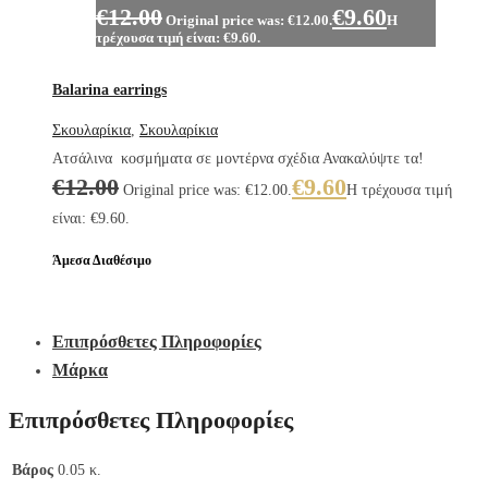
€
12.00
€
9.60
Original price was: €12.00.
Η
τρέχουσα τιμή είναι: €9.60.
Balarina earrings
Σκουλαρίκια
,
Σκουλαρίκια
Ατσάλινα κοσμήματα σε μοντέρνα σχέδια Ανακαλύψτε τα!
€
12.00
€
9.60
Original price was: €12.00.
Η τρέχουσα τιμή
είναι: €9.60.
Άμεσα Διαθέσιμο
Επιπρόσθετες Πληροφορίες
Μάρκα
Επιπρόσθετες Πληροφορίες
Βάρος
0.05 κ.