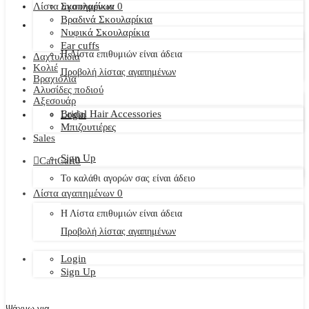
Λίστα αγαπημένων
Σκουλαρίκια
0
Βραδινά Σκουλαρίκια
Νυφικά Σκουλαρίκια
Ear cuffs
Η Λίστα επιθυμιών είναι άδεια
Δαχτυλίδια
Κολιέ
Προβολή λίστας αγαπημένων
Βραχιόλια
Αλυσίδες ποδιού
Αξεσουάρ
Bridal Hair Accessories
Login
Μπιζουτιέρες
Sales
Sign Up
Cart
Cart
0
Το καλάθι αγορών σας είναι άδειο
Λίστα αγαπημένων
0
Η Λίστα επιθυμιών είναι άδεια
Προβολή λίστας αγαπημένων
Login
Sign Up