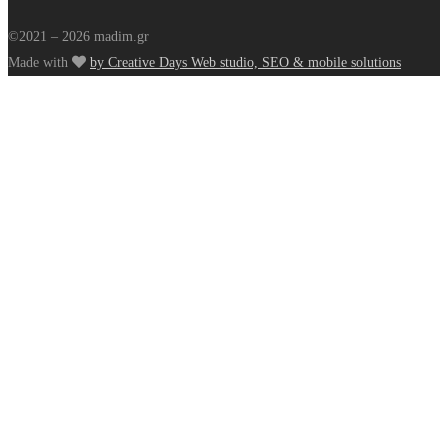
©2021 – 2026 madim.gr
Made with
by Creative Days Web studio, SEO & mobile solutions