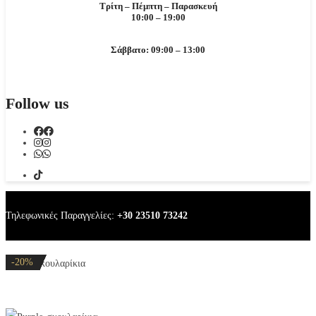
Τρίτη – Πέμπτη – Παρασκευή
10:00 – 19:00
Σάββατο: 09:00 – 13:00
Follow us
Τηλεφωνικές Παραγγελίες:
+30 23510 73242
-20%
-20%
-20%
-32%
-32%
-20%
-20%
-32%
-20%
-20%
-20%
Purple σκουλαρίκια