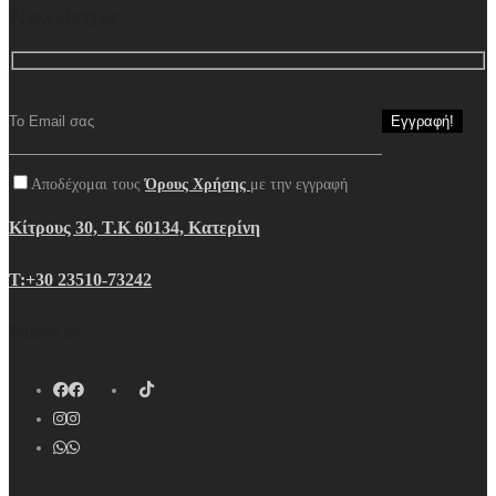
Newsletter
Αποδέχομαι τους
Όρους Χρήσης
με την εγγραφή
Κίτρους 30, Τ.Κ 60134, Κατερίνη
Τ:+30 23510-73242
Follow us