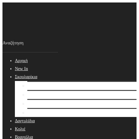
Αρχική
New In
Σκουλαρίκια
Σκουλαρίκια
Βραδινά Σκουλαρίκια
Νυφικά Σκουλαρίκια
Ear cuffs
Δαχτυλίδια
Κολιέ
Βραχιόλια