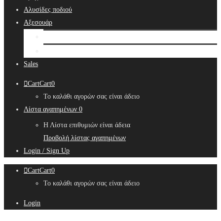
Αλυσίδες ποδιού
Αξεσουάρ
Bridal Hair Accessories
Μπιζουτιέρες
Sales
Cart
Cart
0
Το καλάθι αγορών σας είναι άδειο
Λίστα αγαπημένων
0
Η Λίστα επιθυμιών είναι άδεια
Προβολή λίστας αγαπημένων
Login / Sign Up
Cart
Cart
0
Το καλάθι αγορών σας είναι άδειο
Login