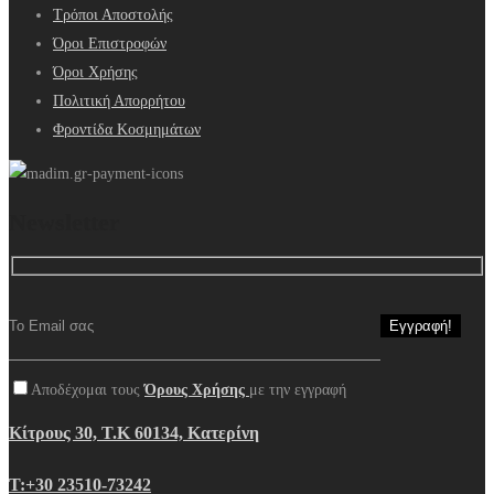
Τρόποι Αποστολής
Όροι Επιστροφών
Όροι Χρήσης
Πολιτική Απορρήτου
Φροντίδα Κοσμημάτων
Newsletter
Αποδέχομαι τους
Όρους Χρήσης
με την εγγραφή
Κίτρους 30, Τ.Κ 60134, Κατερίνη
Τ:+30 23510-73242