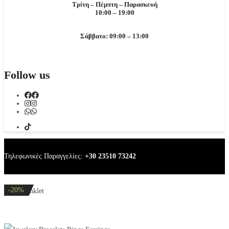
Τρίτη – Πέμπτη – Παρασκευή
10:00 – 19:00
Σάββατο: 09:00 – 13:00
Follow us
Τηλεφωνικές Παραγγελίες:
+30 23510 73242
-20%
-20%
-20%
-20%
-20%
Marine anklet