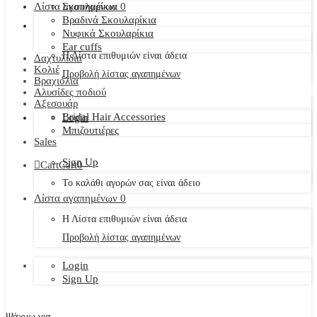
Λίστα αγαπημένων
Σκουλαρίκια
0
Βραδινά Σκουλαρίκια
Νυφικά Σκουλαρίκια
Ear cuffs
Η Λίστα επιθυμιών είναι άδεια
Δαχτυλίδια
Κολιέ
Προβολή λίστας αγαπημένων
Βραχιόλια
Αλυσίδες ποδιού
Αξεσουάρ
Bridal Hair Accessories
Login
Μπιζουτιέρες
Sales
Sign Up
Cart
Cart
0
Το καλάθι αγορών σας είναι άδειο
Λίστα αγαπημένων
0
Η Λίστα επιθυμιών είναι άδεια
Προβολή λίστας αγαπημένων
Login
Sign Up