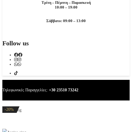
Τρίτη – Πέμπτη – Παρασκευή
10:00 – 19:00
Σάββατο: 09:00 – 13:00
Follow us
Τηλεφωνικές Παραγγελίες:
+30 23510 73242
-20%
-20%
-20%
-20%
-20%
Argiro ring