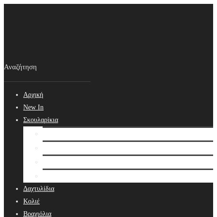
Αρχική
New In
Σκουλαρίκια
Σκουλαρίκια
Βραδινά Σκουλαρίκια
Νυφικά Σκουλαρίκια
Ear cuffs
Δαχτυλίδια
Κολιέ
Βραχιόλια