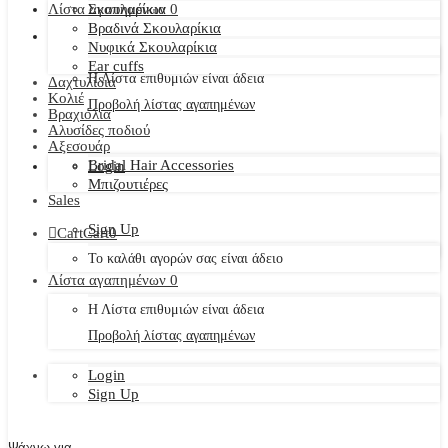
Λίστα αγαπημένων
Σκουλαρίκια
0
Βραδινά Σκουλαρίκια
Νυφικά Σκουλαρίκια
Ear cuffs
Η Λίστα επιθυμιών είναι άδεια
Δαχτυλίδια
Κολιέ
Προβολή λίστας αγαπημένων
Βραχιόλια
Αλυσίδες ποδιού
Αξεσουάρ
Bridal Hair Accessories
Login
Μπιζουτιέρες
Sales
Sign Up
Cart
Cart
0
Το καλάθι αγορών σας είναι άδειο
Λίστα αγαπημένων
0
Η Λίστα επιθυμιών είναι άδεια
Προβολή λίστας αγαπημένων
Login
Sign Up