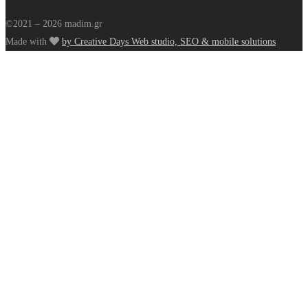
©2021 – 2026 madim.gr
Made with
by Creative Days Web studio, SEO & mobile solutions