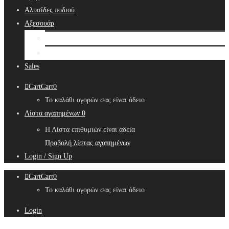
Αλυσίδες ποδιού
Αξεσουάρ
Bridal Hair Accessories
Μπιζουτιέρες
Sales
Cart
Cart
0
Το καλάθι αγορών σας είναι άδειο
Λίστα αγαπημένων
0
Η Λίστα επιθυμιών είναι άδεια
Προβολή λίστας αγαπημένων
Login / Sign Up
Cart
Cart
0
Το καλάθι αγορών σας είναι άδειο
Login