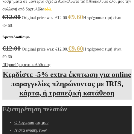
κοσμήματα σε μοντέρνα σχέδια Ανακαλύψτε τα!!!Ανακάλυψε όλοι μας την
συλλογή από δαχτυλίδια
εδώ.
€
12.00
€
9.60
Original price was: €12.00.
Η τρέχουσα τιμή είναι:
€9.60.
Άμεσα Διαθέσιμο
€
12.00
€
9.60
Original price was: €12.00.
Η τρέχουσα τιμή είναι:
€9.60.
Προσθήκη στο καλάθι σας
Κερδίστε -5% extra έκπτωση για online
παραγγελίες πληρώνοντας με IRIS,
κάρτα, ή τραπεζική κατάθεση
Εξυπηρέτηση πελατών
Ο λογαριασμός μου
Λίστα αγαπημένων