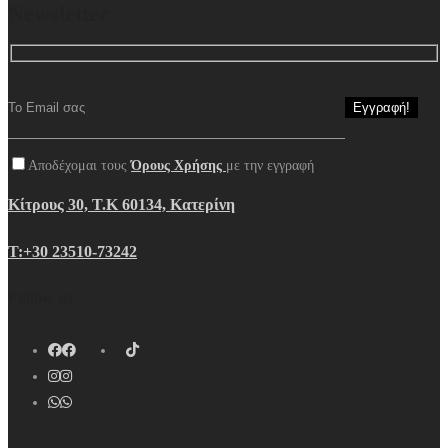
Newsletter
Αποδέχομαι τους
Όρους Χρήσης
με την εγγραφή
Κίτρους 30, Τ.Κ 60134, Κατερίνη
Τ:+30 23510-73242
Follow us