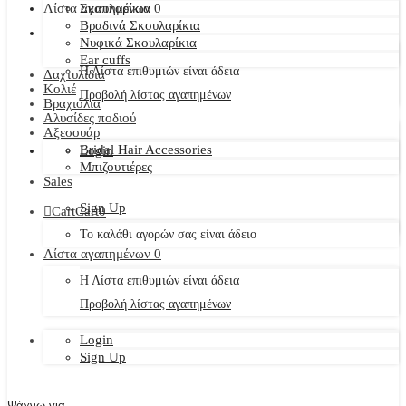
Λίστα αγαπημένων
Σκουλαρίκια
0
Βραδινά Σκουλαρίκια
Νυφικά Σκουλαρίκια
Ear cuffs
Η Λίστα επιθυμιών είναι άδεια
Δαχτυλίδια
Κολιέ
Προβολή λίστας αγαπημένων
Βραχιόλια
Αλυσίδες ποδιού
Αξεσουάρ
Bridal Hair Accessories
Login
Μπιζουτιέρες
Sales
Sign Up
Cart
Cart
0
Το καλάθι αγορών σας είναι άδειο
Λίστα αγαπημένων
0
Η Λίστα επιθυμιών είναι άδεια
Προβολή λίστας αγαπημένων
Login
Sign Up