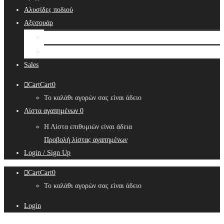
Αλυσίδες ποδιού
Αξεσουάρ
Bridal Hair Accessories
Μπιζουτιέρες
Sales
Cart
Cart
0
Το καλάθι αγορών σας είναι άδειο
Λίστα αγαπημένων
0
Η Λίστα επιθυμιών είναι άδεια
Προβολή λίστας αγαπημένων
Login / Sign Up
Cart
Cart
0
Το καλάθι αγορών σας είναι άδειο
Login