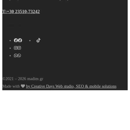
Τ:+30 23510-73242
Follow us
©2021 – 2026 madim.gr
Made with
by Creative Days Web studio, SEO & mobile solutions