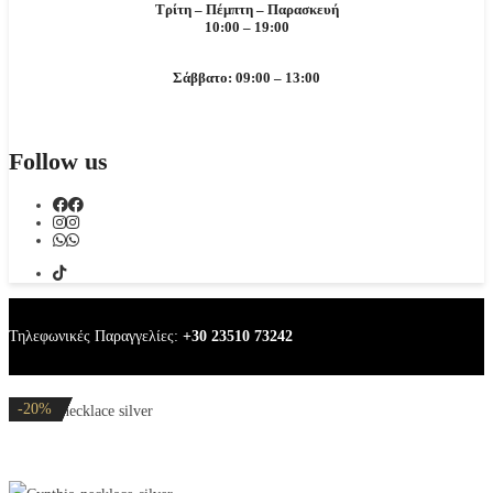
Τρίτη – Πέμπτη – Παρασκευή
10:00 – 19:00
Σάββατο: 09:00 – 13:00
Follow us
Τηλεφωνικές Παραγγελίες:
+30 23510 73242
-20%
-30%
-30%
-20%
-20%
Cynthia necklace silver