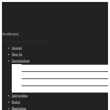
Αρχική
New In
Σκουλαρίκια
Σκουλαρίκια
Βραδινά Σκουλαρίκια
Νυφικά Σκουλαρίκια
Ear cuffs
Δαχτυλίδια
Κολιέ
Βραχιόλια