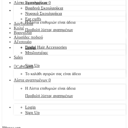
Λίστα αγαπημένων
Σκουλαρίκια
0
Βραδινά Σκουλαρίκια
Νυφικά Σκουλαρίκια
Ear cuffs
Η Λίστα επιθυμιών είναι άδεια
Δαχτυλίδια
Κολιέ
Προβολή λίστας αγαπημένων
Βραχιόλια
Αλυσίδες ποδιού
Αξεσουάρ
Bridal Hair Accessories
Login
Μπιζουτιέρες
Sales
Sign Up
Cart
Cart
0
Το καλάθι αγορών σας είναι άδειο
Λίστα αγαπημένων
0
Η Λίστα επιθυμιών είναι άδεια
Προβολή λίστας αγαπημένων
Login
Sign Up