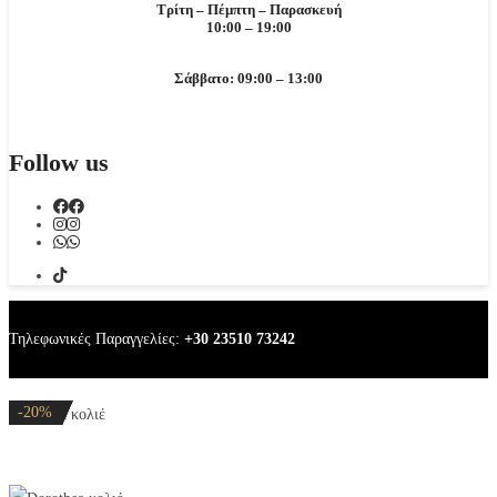
Τρίτη – Πέμπτη – Παρασκευή
10:00 – 19:00
Σάββατο: 09:00 – 13:00
Follow us
Τηλεφωνικές Παραγγελίες:
+30 23510 73242
-20%
-20%
-20%
-20%
-20%
Dorothea κολιέ