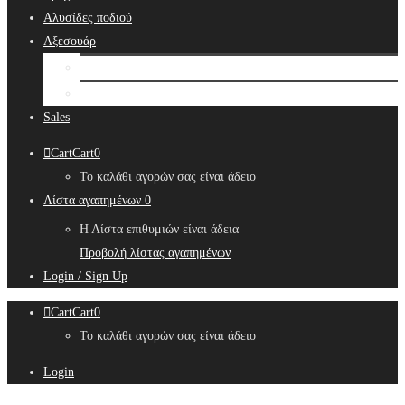
Αλυσίδες ποδιού
Αξεσουάρ
Bridal Hair Accessories
Μπιζουτιέρες
Sales
Cart
Cart
0
Το καλάθι αγορών σας είναι άδειο
Λίστα αγαπημένων
0
Η Λίστα επιθυμιών είναι άδεια
Προβολή λίστας αγαπημένων
Login / Sign Up
Cart
Cart
0
Το καλάθι αγορών σας είναι άδειο
Login