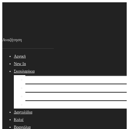
Αρχική
New In
Σκουλαρίκια
Σκουλαρίκια
Βραδινά Σκουλαρίκια
Νυφικά Σκουλαρίκια
Ear cuffs
Δαχτυλίδια
Κολιέ
Βραχιόλια