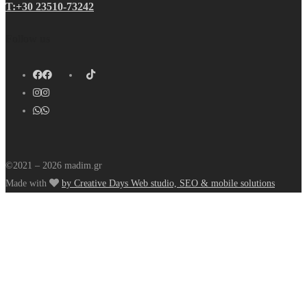
Τ:+30 23510-73242
Follow us
©2021 – 2026 madim.gr
Made with
by Creative Days Web studio, SEO & mobile solutions