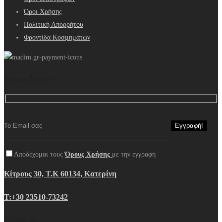
Όροι Χρήσης
Πολιτική Απορρήτου
Φροντίδα Κοσμημάτων
Newsletter
Αποδέχομαι τους
Όρους Χρήσης
με την εγγραφή
Κίτρους 30, Τ.Κ 60134, Κατερίνη
Τ:+30 23510-73242
Follow us