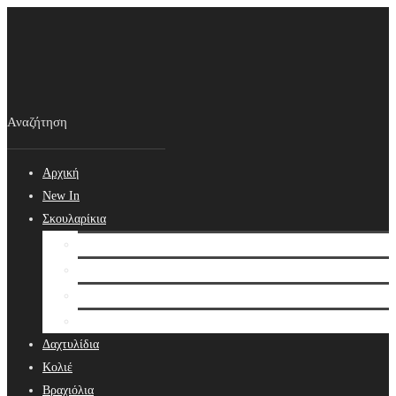
Αρχική
New In
Σκουλαρίκια
Σκουλαρίκια
Βραδινά Σκουλαρίκια
Νυφικά Σκουλαρίκια
Ear cuffs
Δαχτυλίδια
Κολιέ
Βραχιόλια