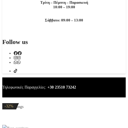
Τρίτη – Πέμπτη – Παρασκευή
10:00 – 19:00
Σάββατο: 09:00 – 13:00
Follow us
Τηλεφωνικές Παραγγελίες:
+30 23510 73242
-20%
-20%
-20%
-20%
-32%
Tear earrings