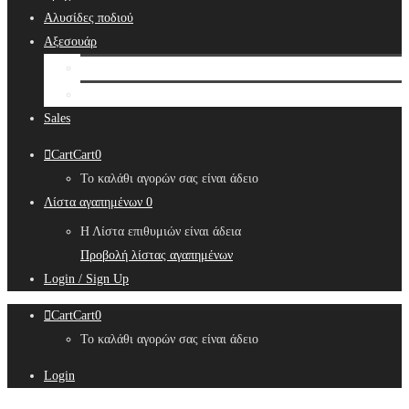
Αλυσίδες ποδιού
Αξεσουάρ
Bridal Hair Accessories
Μπιζουτιέρες
Sales
Cart
Cart
0
Το καλάθι αγορών σας είναι άδειο
Λίστα αγαπημένων
0
Η Λίστα επιθυμιών είναι άδεια
Προβολή λίστας αγαπημένων
Login / Sign Up
Cart
Cart
0
Το καλάθι αγορών σας είναι άδειο
Login