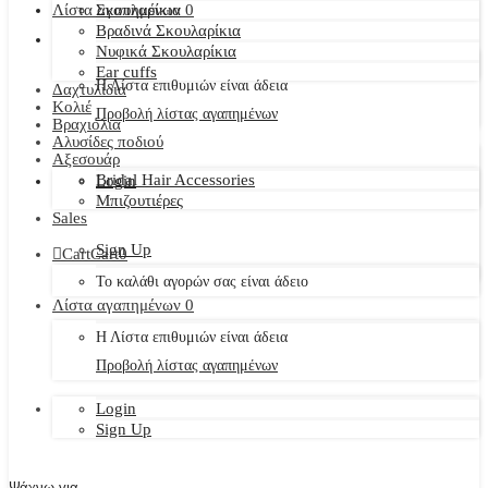
Λίστα αγαπημένων
Σκουλαρίκια
0
Βραδινά Σκουλαρίκια
Νυφικά Σκουλαρίκια
Ear cuffs
Η Λίστα επιθυμιών είναι άδεια
Δαχτυλίδια
Κολιέ
Προβολή λίστας αγαπημένων
Βραχιόλια
Αλυσίδες ποδιού
Αξεσουάρ
Bridal Hair Accessories
Login
Μπιζουτιέρες
Sales
Sign Up
Cart
Cart
0
Το καλάθι αγορών σας είναι άδειο
Λίστα αγαπημένων
0
Η Λίστα επιθυμιών είναι άδεια
Προβολή λίστας αγαπημένων
Login
Sign Up