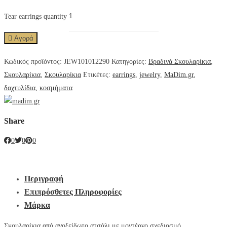
Tear earrings quantity
Αγορά
Κωδικός προϊόντος:
JEW101012290
Κατηγορίες:
Βραδινά Σκουλαρίκια
,
Σκουλαρίκια
,
Σκουλαρίκια
Ετικέτες:
earrings
,
jewelry
,
MaDim.gr
,
δαχτυλίδια
,
κοσμήματα
Share
0
0
0
Περιγραφή
Επιπρόσθετες Πληροφορίες
Μάρκα
Σκουλαρίκια από ανοξείδωτο ατσάλι με μοντέρνο σχεδιασμό.