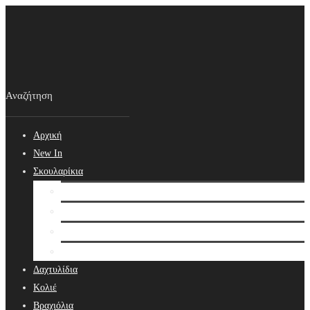
Αρχική
New In
Σκουλαρίκια
Σκουλαρίκια
Βραδινά Σκουλαρίκια
Νυφικά Σκουλαρίκια
Ear cuffs
Δαχτυλίδια
Κολιέ
Βραχιόλια