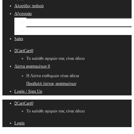
Αλυσίδες ποδιού
Αξεσουάρ
Bridal Hair Accessories
Μπιζουτιέρες
Sales
Cart
Cart
0
Το καλάθι αγορών σας είναι άδειο
Λίστα αγαπημένων
0
Η Λίστα επιθυμιών είναι άδεια
Προβολή λίστας αγαπημένων
Login / Sign Up
Cart
Cart
0
Το καλάθι αγορών σας είναι άδειο
Login