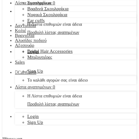
Λίστα αγαπημένων
Σκουλαρίκια
0
Βραδινά Σκουλαρίκια
Νυφικά Σκουλαρίκια
Ear cuffs
Η Λίστα επιθυμιών είναι άδεια
Δαχτυλίδια
Κολιέ
Προβολή λίστας αγαπημένων
Βραχιόλια
Αλυσίδες ποδιού
Αξεσουάρ
Bridal Hair Accessories
Login
Μπιζουτιέρες
Sales
Sign Up
Cart
Cart
0
Το καλάθι αγορών σας είναι άδειο
Λίστα αγαπημένων
0
Η Λίστα επιθυμιών είναι άδεια
Προβολή λίστας αγαπημένων
Login
Sign Up