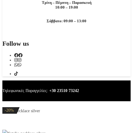
Τρίτη – Πέμπτη – Παρασκευή
10:00 – 19:00
Σάββατο: 09:00 – 13:00
Follow us
Τηλεφωνικές Παραγγελίες:
+30 23510 73242
-20%
-20%
-20%
-20%
-20%
Natalie necklace silver