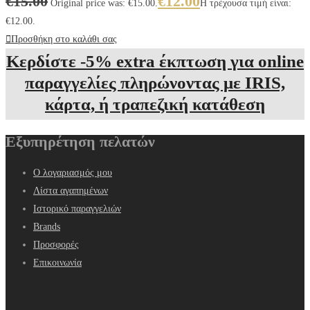
€
15.00
€
12.00
Original price was: €15.00.
Η τρέχουσα τιμή είναι:
€12.00.
Προσθήκη στο καλάθι σας
Κερδίστε -5% extra έκπτωση για online
παραγγελίες πληρώνοντας με IRIS,
κάρτα, ή τραπεζική κατάθεση
Εξυπηρέτηση πελατών
Ο λογαριασμός μου
Λίστα αγαπημένων
Ιστορικό παραγγελιών
Brands
Προσφορές
Επικοινωνία