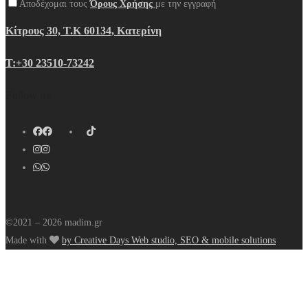
Αποδέχομαι τους
Όρους Χρήσης
με την εγγραφή
Κίτρους 30, Τ.Κ 60134, Κατερίνη
Τ:+30 23510-73242
Follow us
©2021 – 2026 madim.gr
Made with
by Creative Days Web studio, SEO & mobile solutions