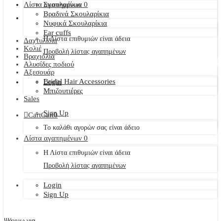
Λίστα αγαπημένων
Σκουλαρίκια
0
Βραδινά Σκουλαρίκια
Νυφικά Σκουλαρίκια
Ear cuffs
Η Λίστα επιθυμιών είναι άδεια
Δαχτυλίδια
Κολιέ
Προβολή λίστας αγαπημένων
Βραχιόλια
Αλυσίδες ποδιού
Αξεσουάρ
Bridal Hair Accessories
Login
Μπιζουτιέρες
Sales
Sign Up
Cart
Cart
0
Το καλάθι αγορών σας είναι άδειο
Λίστα αγαπημένων
0
Η Λίστα επιθυμιών είναι άδεια
Προβολή λίστας αγαπημένων
Login
Sign Up