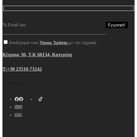
Αποδέχομαι τους
Όρους Χρήσης
με την εγγραφή
Κίτρους 30, Τ.Κ 60134, Κατερίνη
Τ:+30 23510-73242
Follow us