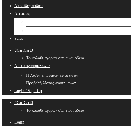
Αλυσίδες ποδιού
Αξεσουάρ
Bridal Hair Accessories
Μπιζουτιέρες
Sales
Cart
Cart
0
Το καλάθι αγορών σας είναι άδειο
Λίστα αγαπημένων
0
Η Λίστα επιθυμιών είναι άδεια
Προβολή λίστας αγαπημένων
Login / Sign Up
Cart
Cart
0
Το καλάθι αγορών σας είναι άδειο
Login