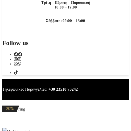
Τρίτη – Πέμπτη – Παρασκευή
10:00 – 19:00
Σάββατο: 09:00 – 13:00
Follow us
Τηλεφωνικές Παραγγελίες:
+30 23510 73242
-20%
-20%
-32%
-32%
-20%
Orchidea ring