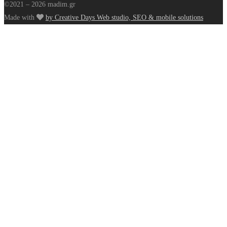
©2021 – 2026 madim.gr
Made with
by Creative Days Web studio, SEO & mobile solutions