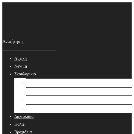
Αρχική
New In
Σκουλαρίκια
Σκουλαρίκια
Βραδινά Σκουλαρίκια
Νυφικά Σκουλαρίκια
Ear cuffs
Δαχτυλίδια
Κολιέ
Βραχιόλια