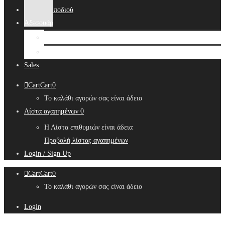
Αλυσίδες ποδιού
Αξεσουάρ
Bridal Hair Accessories
Μπιζουτιέρες
Sales
Cart
Cart
0
Το καλάθι αγορών σας είναι άδειο
Λίστα αγαπημένων
0
Η Λίστα επιθυμιών είναι άδεια
Προβολή λίστας αγαπημένων
Login / Sign Up
Cart
Cart
0
Το καλάθι αγορών σας είναι άδειο
Login