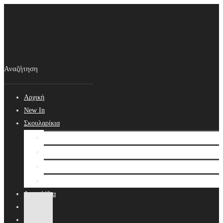
Αρχική
New In
Σκουλαρίκια
Σκουλαρίκια
Βραδινά Σκουλαρίκια
Νυφικά Σκουλαρίκια
Ear cuffs
Δαχτυλίδια
Κολιέ
Βραχιόλια