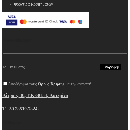
Φροντίδα Κοσμημάτων
Newsletter
Αποδέχομαι τους
Όρους Χρήσης
με την εγγραφή
Κίτρους 30, Τ.Κ 60134, Κατερίνη
Τ:+30 23510-73242
Follow us