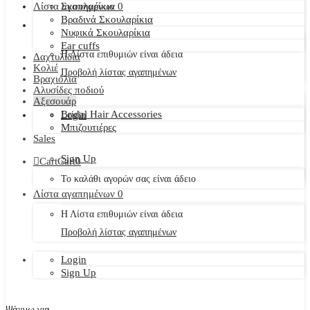
Λίστα αγαπημένων
Σκουλαρίκια
0
Βραδινά Σκουλαρίκια
Νυφικά Σκουλαρίκια
Ear cuffs
Η Λίστα επιθυμιών είναι άδεια
Δαχτυλίδια
Κολιέ
Προβολή λίστας αγαπημένων
Βραχιόλια
Αλυσίδες ποδιού
Αξεσουάρ
Bridal Hair Accessories
Login
Μπιζουτιέρες
Sales
Sign Up
Cart
Cart
0
Το καλάθι αγορών σας είναι άδειο
Λίστα αγαπημένων
0
Η Λίστα επιθυμιών είναι άδεια
Προβολή λίστας αγαπημένων
Login
Sign Up