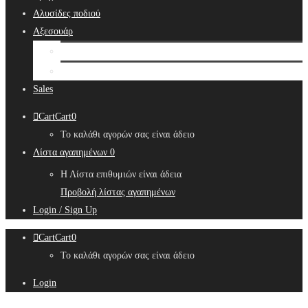
Αλυσίδες ποδιού
Αξεσουάρ
Bridal Hair Accessories
Μπιζουτιέρες
Sales
Cart
Cart
0
Το καλάθι αγορών σας είναι άδειο
Λίστα αγαπημένων
0
Η Λίστα επιθυμιών είναι άδεια
Προβολή λίστας αγαπημένων
Login / Sign Up
Cart
Cart
0
Το καλάθι αγορών σας είναι άδειο
Login