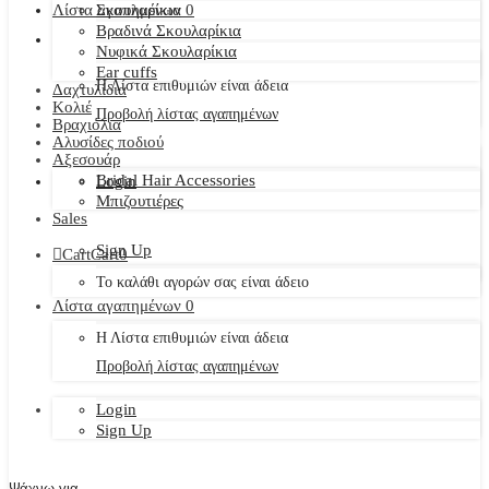
Λίστα αγαπημένων
Σκουλαρίκια
0
Βραδινά Σκουλαρίκια
Νυφικά Σκουλαρίκια
Ear cuffs
Η Λίστα επιθυμιών είναι άδεια
Δαχτυλίδια
Κολιέ
Προβολή λίστας αγαπημένων
Βραχιόλια
Αλυσίδες ποδιού
Αξεσουάρ
Bridal Hair Accessories
Login
Μπιζουτιέρες
Sales
Sign Up
Cart
Cart
0
Το καλάθι αγορών σας είναι άδειο
Λίστα αγαπημένων
0
Η Λίστα επιθυμιών είναι άδεια
Προβολή λίστας αγαπημένων
Login
Sign Up