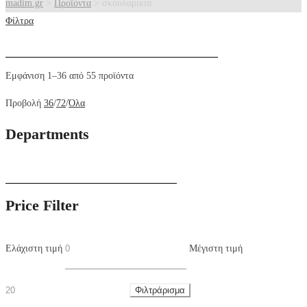
madim.gr
>
Προϊόντα
>
σκουλαρικια
Φίλτρα
Eμφάνιση 1–36 από 55 προϊόντα
Προβολή
36
/
72
/
Όλα
Departments
Price Filter
Ελάχιστη τιμή
Μέγιστη τιμή
Φιλτράρισμα