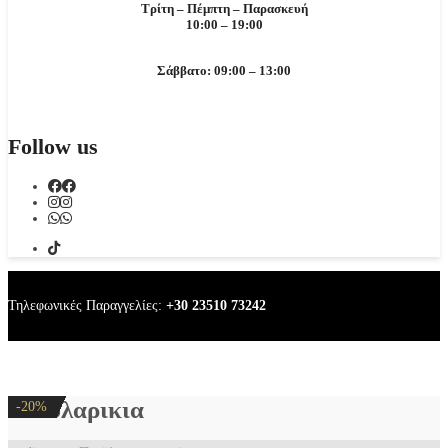
Τρίτη – Πέμπτη – Παρασκευή
10:00 – 19:00
Σάββατο: 09:00 – 13:00
Follow us
Τηλεφωνικές Παραγγελίες:
+30 23510 73242
σκουλαρικια
-20%
-20%
-20%
-20%
-20%
-20%
-20%
-20%
-20%
-20%
-20%
-20%
-20%
-20%
-20%
-20%
-20%
-20%
-20%
-20%
-20%
-20%
-20%
-20%
-20%
-20%
-20%
-20%
-20%
-20%
-20%
-20%
-20%
-20%
-20%
-20%