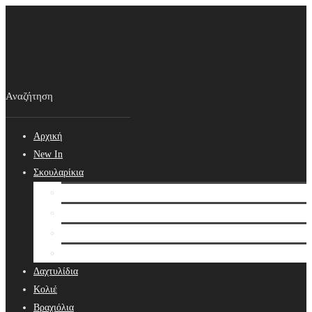
Αρχική
New In
Σκουλαρίκια
Σκουλαρίκια
Βραδινά Σκουλαρίκια
Νυφικά Σκουλαρίκια
Ear cuffs
Δαχτυλίδια
Κολιέ
Βραχιόλια