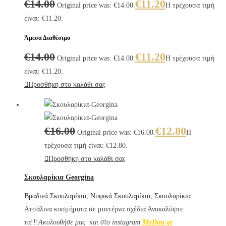
€
14.00
€
11.20
Original price was: €14.00.
Η τρέχουσα τιμή
είναι: €11.20.
Άμεσα Διαθέσιμο
€
14.00
€
11.20
Original price was: €14.00.
Η τρέχουσα τιμή
είναι: €11.20.
Προσθήκη στο καλάθι σας
€
16.00
€
12.80
Original price was: €16.00.
Η
τρέχουσα τιμή είναι: €12.80.
Προσθήκη στο καλάθι σας
Σκουλαρίκια Georgina
Βραδινά Σκουλαρίκια
,
Νυφικά Σκουλαρίκια
,
Σκουλαρίκια
Ατσάλινα κοσμήματα σε μοντέρνα σχέδια Ανακαλύψτε
τα!!!
Aκολουθήσε μας και στο instagram
MaDim.gr