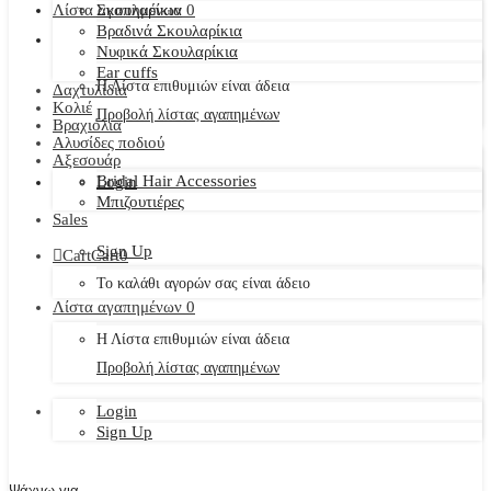
Λίστα αγαπημένων
Σκουλαρίκια
0
Βραδινά Σκουλαρίκια
Νυφικά Σκουλαρίκια
Ear cuffs
Η Λίστα επιθυμιών είναι άδεια
Δαχτυλίδια
Κολιέ
Προβολή λίστας αγαπημένων
Βραχιόλια
Αλυσίδες ποδιού
Αξεσουάρ
Bridal Hair Accessories
Login
Μπιζουτιέρες
Sales
Sign Up
Cart
Cart
0
Το καλάθι αγορών σας είναι άδειο
Λίστα αγαπημένων
0
Η Λίστα επιθυμιών είναι άδεια
Προβολή λίστας αγαπημένων
Login
Sign Up