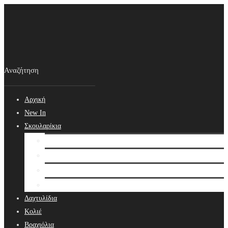
Αρχική
New In
Σκουλαρίκια
Σκουλαρίκια
Βραδινά Σκουλαρίκια
Νυφικά Σκουλαρίκια
Ear cuffs
Δαχτυλίδια
Κολιέ
Βραχιόλια