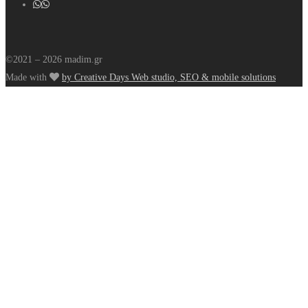
©2021 – 2026 madim.gr
Made with
by Creative Days Web studio, SEO & mobile solutions