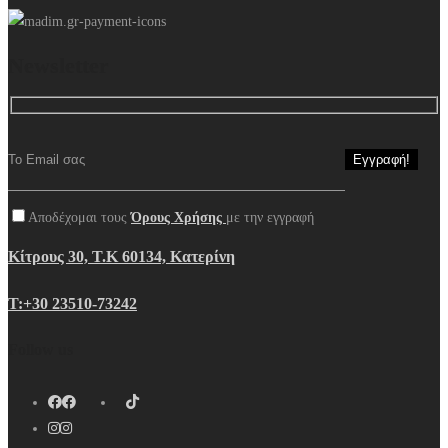
Newsletter
Αποδέχομαι τους
Όρους Χρήσης
με την εγγραφή
Κίτρους 30, Τ.Κ 60134, Κατερίνη
Τ:+30 23510-73242
Follow us