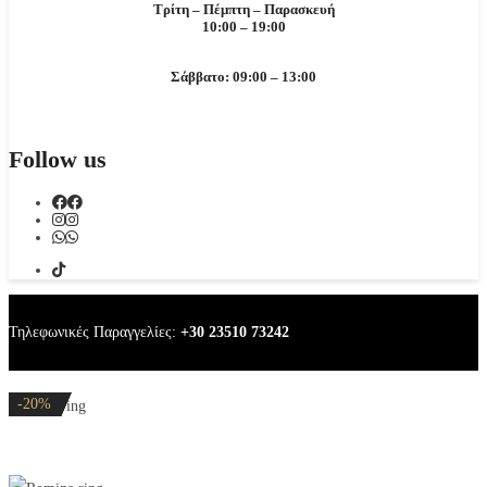
Τρίτη – Πέμπτη – Παρασκευή
10:00 – 19:00
Σάββατο: 09:00 – 13:00
Follow us
Τηλεφωνικές Παραγγελίες:
+30 23510 73242
-20%
-20%
-20%
-32%
-20%
Romina ring