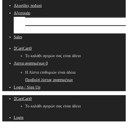
Αλυσίδες ποδιού
Αξεσουάρ
Bridal Hair Accessories
Μπιζουτιέρες
Sales
Cart
Cart
0
Το καλάθι αγορών σας είναι άδειο
Λίστα αγαπημένων
0
Η Λίστα επιθυμιών είναι άδεια
Προβολή λίστας αγαπημένων
Login / Sign Up
Cart
Cart
0
Το καλάθι αγορών σας είναι άδειο
Login