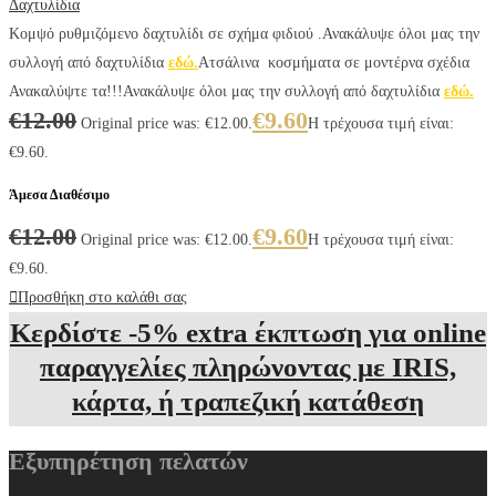
Δαχτυλίδια
Κομψό ρυθμιζόμενο δαχτυλίδι σε σχήμα φιδιού .Ανακάλυψε όλοι μας την
συλλογή από δαχτυλίδια
εδώ.
Ατσάλινα κοσμήματα σε μοντέρνα σχέδια
Ανακαλύψτε τα!!!Ανακάλυψε όλοι μας την συλλογή από δαχτυλίδια
εδώ.
€
12.00
€
9.60
Original price was: €12.00.
Η τρέχουσα τιμή είναι:
€9.60.
Άμεσα Διαθέσιμο
€
12.00
€
9.60
Original price was: €12.00.
Η τρέχουσα τιμή είναι:
€9.60.
Προσθήκη στο καλάθι σας
Κερδίστε -5% extra έκπτωση για online
παραγγελίες πληρώνοντας με IRIS,
κάρτα, ή τραπεζική κατάθεση
Εξυπηρέτηση πελατών