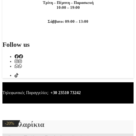
Τρίτη – Πέμπτη – Παρασκευή
10:00 – 19:00
Σάββατο: 09:00 – 13:00
Follow us
Τηλεφωνικές Παραγγελίες:
+30 23510 73242
Σκουλαρίκια
-20%
-20%
-20%
-20%
-20%
-20%
-20%
-20%
-20%
-20%
-20%
-20%
-20%
-20%
-20%
-20%
-20%
-20%
-20%
-20%
-20%
-20%
-20%
-20%
-20%
-20%
-20%
-20%
-20%
-20%
-20%
-20%
-20%
-20%
-20%
-20%