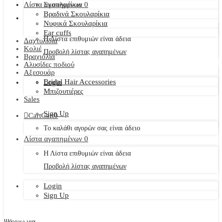
Λίστα αγαπημένων
Σκουλαρίκια
0
Βραδινά Σκουλαρίκια
Νυφικά Σκουλαρίκια
Ear cuffs
Η Λίστα επιθυμιών είναι άδεια
Δαχτυλίδια
Κολιέ
Προβολή λίστας αγαπημένων
Βραχιόλια
Αλυσίδες ποδιού
Αξεσουάρ
Bridal Hair Accessories
Login
Μπιζουτιέρες
Sales
Sign Up
Cart
Cart
0
Το καλάθι αγορών σας είναι άδειο
Λίστα αγαπημένων
0
Η Λίστα επιθυμιών είναι άδεια
Προβολή λίστας αγαπημένων
Login
Sign Up