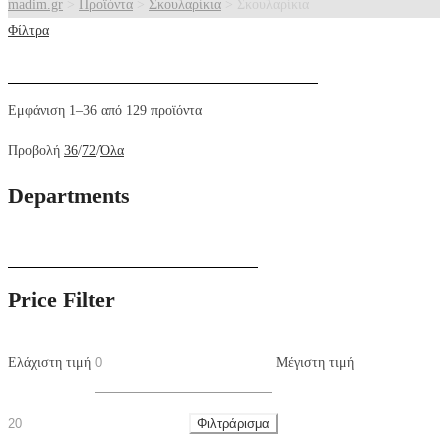
madim.gr
>
Προϊόντα
>
Σκουλαρίκια
>
Σκουλαρίκια
Φίλτρα
Eμφάνιση 1–36 από 129 προϊόντα
Προβολή
36
/
72
/
Όλα
Departments
Price Filter
Ελάχιστη τιμή
Μέγιστη τιμή
Φιλτράρισμα