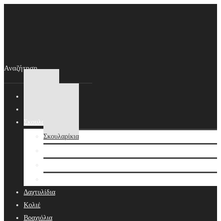
Αρχική
New In
Σκουλαρίκια
Σκουλαρίκια
Βραδινά Σκουλαρίκια
Νυφικά Σκουλαρίκια
Ear cuffs
Δαχτυλίδια
Κολιέ
Βραχιόλια