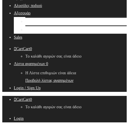
Αλυσίδες ποδιού
Αξεσουάρ
Bridal Hair Accessories
Μπιζουτιέρες
Sales
Cart
Cart
0
Το καλάθι αγορών σας είναι άδειο
Λίστα αγαπημένων
0
Η Λίστα επιθυμιών είναι άδεια
Προβολή λίστας αγαπημένων
Login / Sign Up
Cart
Cart
0
Το καλάθι αγορών σας είναι άδειο
Login